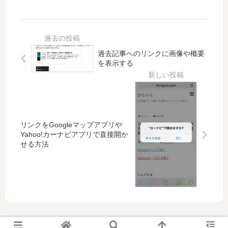
PC
を
ン
D/
か
充
ト
SS
ら
実
を
D
Ub
さ
We
か
un
せ
b
ら
過去記事へのリンクに画像や概要
tu
た
で
「
を表示する
を
「r
実
dd
操
sy
行
res
作
nc
出
cu
GU
来
e
I」
る
」
リンクをGoogleマップアプリや
spi
で
Yahoo!カーナビアプリで直接開か
ce-
デ
せる方法
ht
ー
ml
タ
5
を
救
出