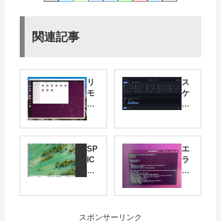
関連記事
リ
ス
モ
ケ
ー
ジ
ト
ュ
デ
ー
ス
ル
ク
機
SP
エ
ト
能
IC
ラ
ッ
や
E
ー
プ
ロ
ク
の
で
グ
ラ
あ
別
機
イ
る
の
能
ア
HD
スポンサーリンク