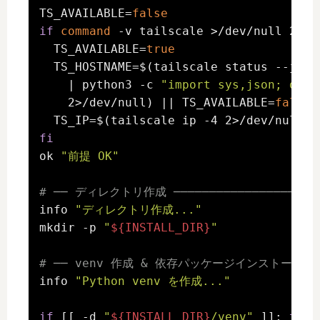
TS_AVAILABLE=
false
if
command
 -v tailscale >/dev/null 2>&1
  TS_AVAILABLE=
true
  TS_HOSTNAME=$(tailscale status --json 
    | python3 -c 
"import sys,json; d=js
    2>/dev/null) || TS_AVAILABLE=
false
  TS_IP=$(tailscale ip -4 2>/dev/null |
fi
ok 
"前提 OK"
# ── ディレクトリ作成 ──────────────────────
info 
"ディレクトリ作成..."
mkdir -p 
"
${INSTALL_DIR}
"
# ── venv 作成 & 依存パッケージインストール ─────
info 
"Python venv を作成..."
if
 [[ -d 
"
${INSTALL_DIR}
/venv"
 ]]; 
then