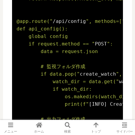
@app.route("
/api/config
", methods=["
GET
def api_config():

    global config

    if request.method == "
POST
":

        data = request.json

        # 監視フォルダ作成

        if data.pop("
create_watch
", Fal
            watch_dir = data.get("
watch
            if watch_dir:

                os.makedirs(watch_dir, e
                print(f"
[INFO] Created 
        # 出力フォルダ作成

        if data.pop("
create_output
", Fa
メニュー
ホーム
検索
トップ
サイドバー
            out_dir = data.get("
output_