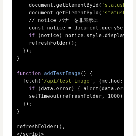
    document.getElementById(
'statusBadg
    document.getElementById(
'statusBadg
    // notice バナーを非表示に

    const notice = document.querySelect
if
 (notice) notice.style.display = 
    refreshFolder();

  });

}

function
addTestImage
() {

  fetch(
'/api/test-image'
, {method: 
'PO
if
 (data.error) { alert(data.error)
    setTimeout(refreshFolder, 1000);

  });

}

refreshFolder();

</script>
