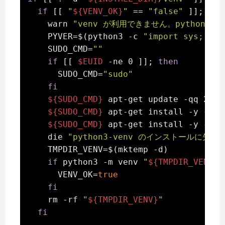
if
 [[ 
"
${VENV_OK}
"
 == 
"false"
 ]]; 
the
    warn 
"venv が利用できません。python3-
    PYVER=$(python3 -c 
"import sys; pri
    SUDO_CMD=
""
if
 [[ 
$EUID
 -ne 0 ]]; 
then
      SUDO_CMD=
"sudo"
fi
${SUDO_CMD}
 apt-get update -qq 2>/de
${SUDO_CMD}
 apt-get install -y -qq 
${SUDO_CMD}
 apt-get install -y -qq 
    die 
"python3-venv のインストールに失敗し
    TMPDIR_VENV=$(mktemp -d)

if
 python3 -m venv 
"
${TMPDIR_VENV}
/
      VENV_OK=
true
fi
    rm -rf 
"
${TMPDIR_VENV}
"
fi