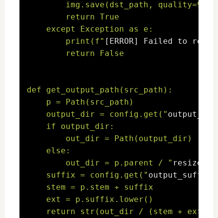
        img.save(dst_path, quality=90)

        return True

    except Exception as e:

        print(f"
[ERROR] Failed to resiz
        return False

def get_output_path(src_path):

    p = Path(src_path)

    output_dir = config.get("
output_fol
    if output_dir:

        out_dir = Path(output_dir)

    else:

        out_dir = p.parent / "
resize
"

    suffix = config.get("
output_suffix
"
    stem = p.stem + suffix

    ext = p.suffix.lower()

    return str(out_dir / (stem + ext))
