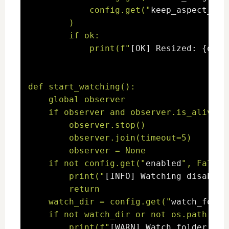
            config.get("
keep_aspect_rat
        )

        if ok:

            print(f"
[OK] Resized: {os.p
def start_watching():

    global observer

    if observer and observer.is_alive():
        observer.stop()

        observer.join(timeout=5)

        observer = None

    if not config.get("
enabled
", False):
        print("
[INFO] Watching disabled
        return

    watch_dir = config.get("
watch_folde
    if not watch_dir or not os.path.isdi
        print(f"
[WARN] Watch folder not