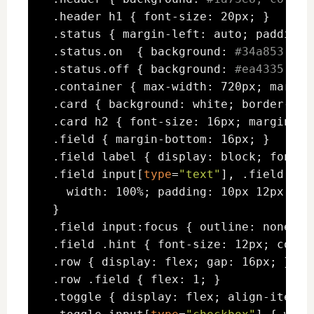
  .header h1 { font-size: 20px; }

  .status { margin-left: auto; padding:
  .status.on  { background: 
#34a853; }
  .status.off { background: 
#ea4335; }
  .container { max-width: 720px; margin
  .card { background: white; border-rad
  .card h2 { font-size: 16px; margin-bo
  .field { margin-bottom: 16px; }

  .field label { display: block; font-s
  .field input[
type
=
"text"
], .field inp
    width: 100%; padding: 10px 12px; bo
  }

  .field input:focus { outline: none; b
  .field .hint { font-size: 12px; color
  .row { display: flex; gap: 16px; }

  .row .field { flex: 1; }

  .toggle { display: flex; align-items: