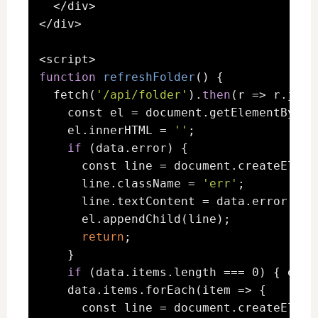
  </div>

</div>

function
refreshFolder
() {

  fetch(
'/api/folder'
).
then
(r => r.json
    const el = document.getElementById(
    el.innerHTML = 
''
;

if
 (data.error) {

      const line = document.createEleme
      line.className = 
'err'
;

      line.textContent = data.error + 
'
      el.appendChild(line);

return
;

    }

if
 (data.items.length === 0) { el.t
    data.items.forEach(item => {

      const line = document.createEleme