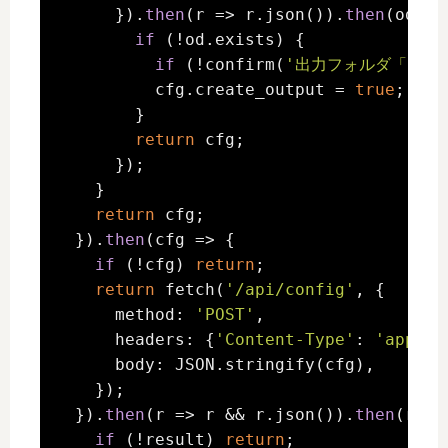
      }).
then
(r => r.json()).
then
(od => 
if
 (!od.exists) {

if
 (!confirm(
'出力フォルダ「'
 + 
          cfg.create_output = 
true
;

        }

return
 cfg;

      });

    }

return
 cfg;

  }).
then
(cfg => {

if
 (!cfg) 
return
;

return
 fetch(
'/api/config'
, {

      method: 
'POST'
,

      headers: {
'Content-Type'
: 
'applic
      body: JSON.stringify(cfg),

    });

  }).
then
(r => r && r.json()).
then
(resu
if
 (!result) 
return
;
