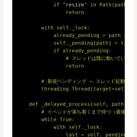
            if "
resize
" in Path(path).pa
                return

        with self._lock:

            already_pending = path in se
            self._pending[path] = t
            if already_pending:

                # スレッドは既に動いてい
                return

        # 新規ペンディング → スレッド起動

        threading.Thread(target=self._d
    def _delayed_process(self, path):

        # イベントが落ち着くまで待つ（最後の
        while True:

            with self._lock:

                last = self._pending.get