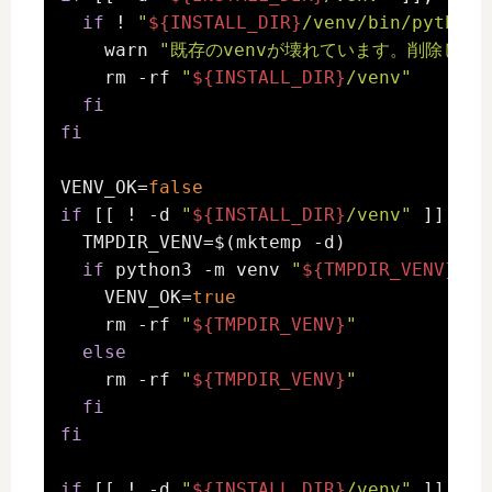
if
 ! 
"
${INSTALL_DIR}
/venv/bin/python"
    warn 
"既存のvenvが壊れています。削除して再
    rm -rf 
"
${INSTALL_DIR}
/venv"
fi
fi
VENV_OK=
false
if
 [[ ! -d 
"
${INSTALL_DIR}
/venv"
 ]]; 
th
  TMPDIR_VENV=$(mktemp -d)

if
 python3 -m venv 
"
${TMPDIR_VENV}
/te
    VENV_OK=
true
    rm -rf 
"
${TMPDIR_VENV}
"
else
    rm -rf 
"
${TMPDIR_VENV}
"
fi
fi
if
 [[ ! -d 
"
${INSTALL_DIR}
/venv"
 ]]; 
th