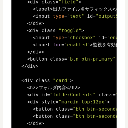
    <div class=
"field"
>

      <label>出力ファイル名サフィックス</labe
      <input 
type
=
"text"
 id=
"outputSuff
    </div>

    <div class=
"toggle"
>

      <input 
type
=
"checkbox"
 id=
"enable
      <label 
for
=
"enabled"
>監視を有効にする<
    </div>

    <button class=
"btn btn-primary"
 onc
  </div>

  <div class=
"card"
>

    <h2>フォルダ内容</h2>

    <div id=
"folderContents"
 class=
"log
    <div style=
"margin-top:12px"
>

      <button class=
"btn btn-secondary"
      <button class=
"btn btn-secondary"
    </div>
