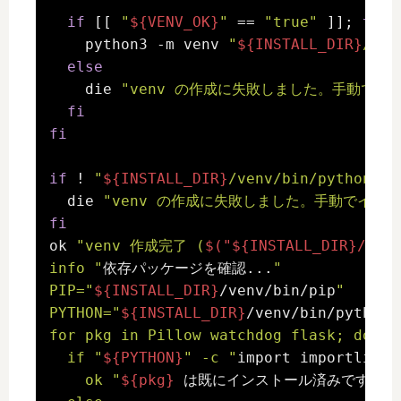
if
 [[ 
"
${VENV_OK}
"
 == 
"true"
 ]]; 
then
    python3 -m venv 
"
${INSTALL_DIR}
/ven
else
    die 
"venv の作成に失敗しました。手動でインストー
fi
fi
if
 ! 
"
${INSTALL_DIR}
/venv/bin/python"
 -
  die 
"venv の作成に失敗しました。手動でインストール
fi
ok 
"venv 作成完了 (
$("${INSTALL_DIR}/ven
info "
依存パッケージを確認...
"

PIP="
${INSTALL_DIR}
/venv/bin/pip
"

PYTHON="
${INSTALL_DIR}
/venv/bin/python
"

for pkg in Pillow watchdog flask; do

  if "
${PYTHON}
" -c "
import importlib.m
    ok "
${pkg}
 は既にインストール済みです（ス