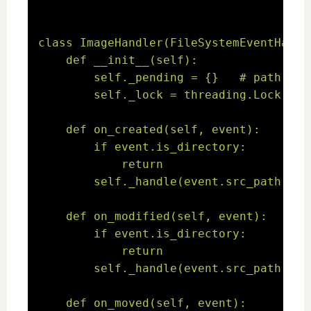
class ImageHandler(FileSystemEventHandle
    def __init__(self):

        self._pending = {}   # pat
        self._lock = threading.Lock()

    def on_created(self, event):

        if event.is_directory:

            return

        self._handle(event.src_path)

    def on_modified(self, event):

        if event.is_directory:

            return

        self._handle(event.src_path)

    def on_moved(self, event):
