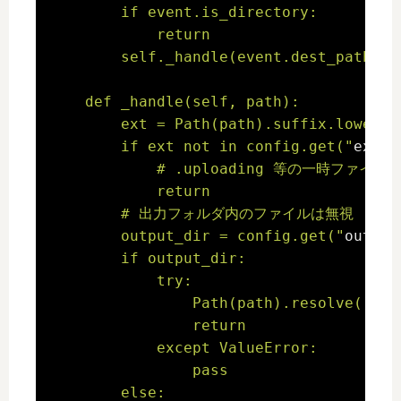
        if event.is_directory:

            return

        self._handle(event.dest_path)

    def _handle(self, path):

        ext = Path(path).suffix.lower()

        if ext not in config.get("
exten
            # .uploading 等の一時ファイ
            return

        # 出力フォルダ内のファイルは無視

        output_dir = config.get("
output
        if output_dir:

            try:

                Path(path).resolve().re
                return

            except ValueError:

                pass

        else:
