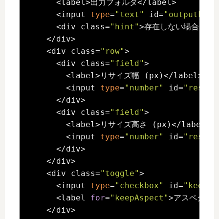
      <label>出力フォルダ</label>

      <input 
type
=
"text"
 id=
"outputFold
      <div class=
"hint"
>存在しない場合は自動
    </div>

    <div class=
"row"
>

      <div class=
"field"
>

        <label>リサイズ幅 (px)</label>

        <input 
type
=
"number"
 id=
"resize
      </div>

      <div class=
"field"
>

        <label>リサイズ高さ (px)</label>

        <input 
type
=
"number"
 id=
"resize
      </div>

    </div>

    <div class=
"toggle"
>

      <input 
type
=
"checkbox"
 id=
"keepAs
      <label 
for
=
"keepAspect"
>アスペクト比を
    </div>
