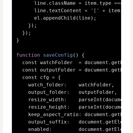
      line.className = item.type === 
'o
      line.textContent = 
'['
 + item.typ
      el.appendChild(line);

    });

  });

}

function
saveConfig
() {

  const watchFolder  = document.getElem
  const outputFolder = document.getElem
  const cfg = {

    watch_folder:    watchFolder,

    output_folder:   outputFolder,

    resize_width:    parseInt(document.
    resize_height:   parseInt(document.
    keep_aspect_ratio: document.getElem
    output_suffix:   document.getElemen
    enabled:         document.getElemen