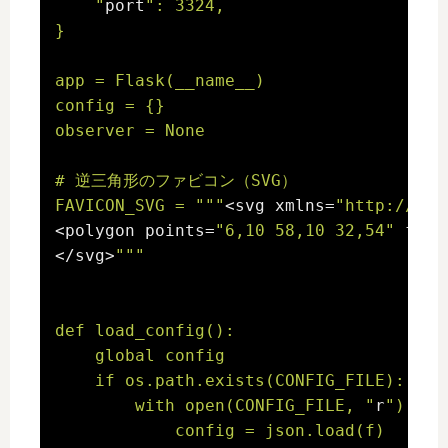
    "
port
": 3324,

}

app = Flask(__name__)

config = {}

observer = None

# 逆三角形のファビコン（SVG）

FAVICON_SVG = "
""
<svg xmlns=
"http://www
<polygon points=
"6,10 58,10 32,54"
 fill
</svg>
""
"

def load_config():

    global config

    if os.path.exists(CONFIG_FILE):

        with open(CONFIG_FILE, "
r
") as f
            config = json.load(f)
