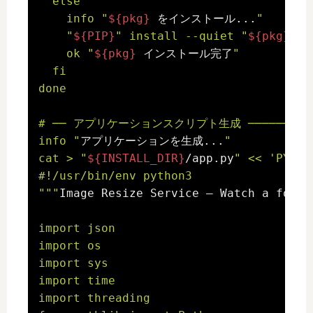
  else

    info "
${pkg}
 をインストール...
"

    "
${PIP}
" install --quiet "
${pkg}
" |
    ok "
${pkg}
 インストール完了
"

  fi

done

# ── アプリケーションスクリプト生成 ──────────────
info "
アプリケーションを生成...
"

cat > "
${INSTALL_DIR}
/app.py
" << 'PYEOF'
#!/usr/bin/env python3

"
""
Image Resize Service — Watch a folde
import json

import os

import sys

import time

import threading
