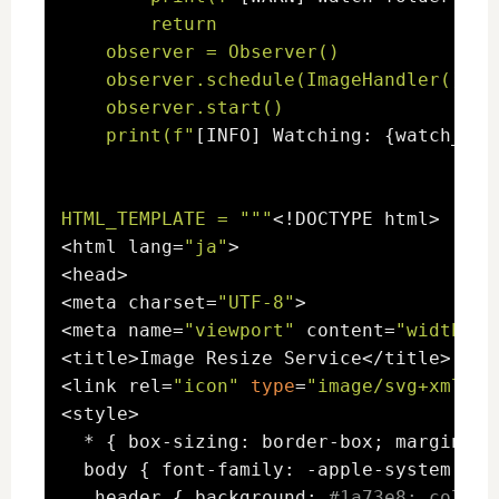
        return

    observer = Observer()

    observer.schedule(ImageHandler(), w
    observer.start()

    print(f"
[INFO] Watching: {watch_dir
HTML_TEMPLATE = "
""
<!DOCTYPE html>

<html lang=
"ja"
>

<head>

<meta charset=
"UTF-8"
>

<meta name=
"viewport"
 content=
"width=de
<title>Image Resize Service</title>

<link rel=
"icon"
type
=
"image/svg+xml"
 h
<style>

  * { box-sizing: border-box; margin: 0;
  body { font-family: -apple-system, Bl
  .header { background: 
#1a73e8; color: