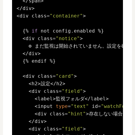
  </span>

</div>

<div class=
"container"
>

  {% 
if
 not config.enabled %}

  <div class=
"notice"
>

    ⚙️ まだ監視は開始されていません。設定を確認
  </div>

  {% endif %}

  <div class=
"card"
>

    <h2>設定</h2>

    <div class=
"field"
>

      <label>監視フォルダ</label>

      <input 
type
=
"text"
 id=
"watchFolde
      <div class=
"hint"
>存在しない場合は自動で
    </div>

    <div class=
"field"
>
