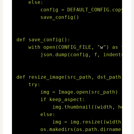
    else:

        config = DEFAULT_CONFIG.copy()

        save_config()

def save_config():

    with open(CONFIG_FILE, "
w
") as f:

        json.dump(config, f, indent=2, 
def resize_image(src_path, dst_path, wi
    try:

        img = Image.open(src_path)

        if keep_aspect:

            img.thumbnail((width, heigh
        else:

            img = img.resize((width, he
        os.makedirs(os.path.dirname(dst