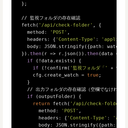
  };

  // 監視フォルダの存在確認

  fetch(
'/api/check-folder'
, {

    method: 
'POST'
,

    headers: {
'Content-Type'
: 
'applicat
    body: JSON.stringify({path: watchFol
  }).
then
(r => r.json()).
then
(data => {

if
 (!data.exists) {

if
 (!confirm(
'監視フォルダ「'
 + watc
      cfg.create_watch = 
true
;

    }

    // 出力フォルダの存在確認（空欄でなければ）

if
 (outputFolder) {

return
 fetch(
'/api/check-folder'
,
        method: 
'POST'
,

        headers: {
'Content-Type'
: 
'appl
        body: JSON.stringify({path: outp