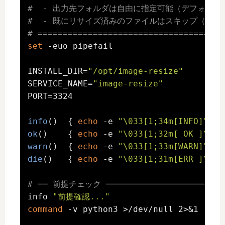
#  - 出力先フォルダは自由に指定可能（デフォルト: /op
#  - 既にリサイズ済みのファイルはスキップ（重複
# =====================================
set
 -euo pipefail

INSTALL_DIR=
"/opt/image-resize"
SERVICE_NAME=
"image-resize"
PORT=3324

info
()  { 
echo
 -e 
"\033[1;34m[INFO]\033
ok
()    { 
echo
 -e 
"\033[1;32m[ OK ]\033
warn
()  { 
echo
 -e 
"\033[1;33m[WARN]\033
die
()   { 
echo
 -e 
"\033[1;31m[ERR ]\033
# ── 前提チェック ─────────────────────────
info 
"前提確認..."
command
 -v python3 >/dev/null 2>&1 || d