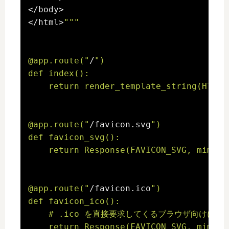
</body>

</html>
""
"

@app.route("
/
")

def index():

    return render_template_string(HTML_
@app.route("
/favicon.svg
")

def favicon_svg():

    return Response(FAVICON_SVG, mimety
@app.route("
/favicon.ico
")

def favicon_ico():

    # .ico を直接要求してくるブラウザ向けにも同
    return Response(FAVICON_SVG, mimety