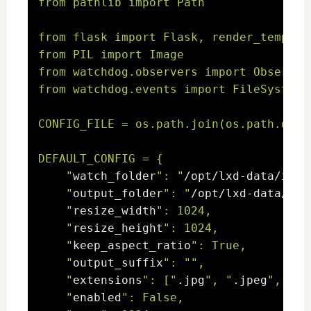
from pathlib import Path

from flask import Flask, render_templat
from PIL import Image

from watchdog.observers import Observer

from watchdog.events import FileSystemEv
CONFIG_FILE = os.path.join(os.path.dirn
DEFAULT_CONFIG = {

    "
watch_folder
": "
/opt/lxd-data/imag
    "
output_folder
": "
/opt/lxd-data/ima
    "
resize_width
": 1024,

    "
resize_height
": 1024,

    "
keep_aspect_ratio
": True,

    "
output_suffix
": "
",

    "
extensions
": ["
.jpg
", "
.jpeg
", "
.p
    "
enabled
": False,
