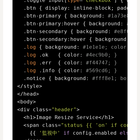
  .toggle input[
type
=
"checkbox"
] { widt
  .btn { display: inline-block; padding
  .btn-primary { background: 
#1a73e8; c
  .btn-primary:hover { background: 
#155
  .btn-secondary { background: 
#e8f0fe;
  .btn-secondary:hover { background: 
#d
  .
log
 { background: 
#1e1e1e; color: #d
  .
log
 .ok   { color: 
#4ec9b0; }
  .
log
 .err  { color: 
#f44747; }
  .
log
 .info { color: 
#569cd6; }
  .notice { background: 
#fff8e1; border
</style>

</head>

<body>

<div class=
"header"
>

  <h1>Image Resize Service</h1>

  <span class=
"status {{ 'on' if config
    {{ 
'監視中'
if
 config.enabled 
else
'