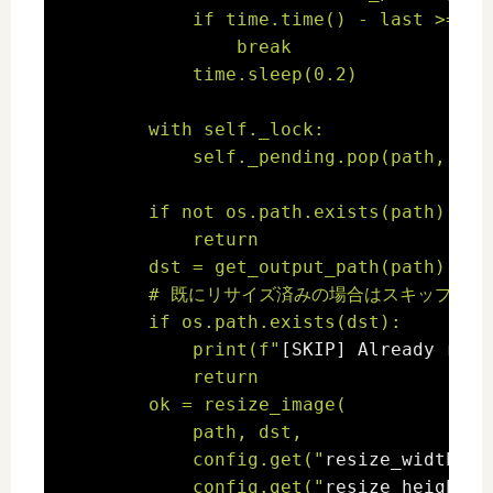
            if time.time() - last >= 1.0
                break

            time.sleep(0.2)

        with self._lock:

            self._pending.pop(path, None
        if not os.path.exists(path):

            return

        dst = get_output_path(path)

        # 既にリサイズ済みの場合はスキップ

        if os.path.exists(dst):

            print(f"
[SKIP] Already resi
            return

        ok = resize_image(

            path, dst,

            config.get("
resize_width
", 
            config.get("
resize_height
",