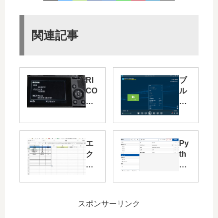
関連記事
RI
ブ
CO
ル
H
ー
GR
レ
III
イ
の
ビ
エ
Py
写
デ
ク
th
真
オ
セ
on
を
を
ル
版
Wi-
再
で
に
Fi
生
検
変
経
で
スポンサーリンク
索
更
由
き