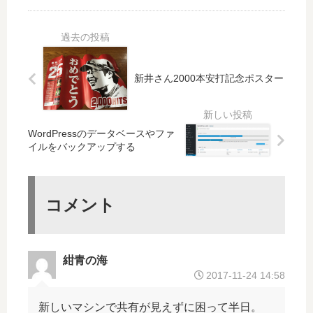
ワ
し
で
る
ー
た
Ma
フ
ド
パ
c
リ
に
ス
に
ー
ヒ
ワ
取
ソ
ッ
ー
新井さん2000本安打記念ポスター
り
フ
ト
ド
込
ト
し
マ
み
た
ネ
Ver
WordPressのデータベースやファ
行
ー
.2
イルをバックアップする
の
ジ
み
ャ
抽
「
出
SP
コメント
す
W
る
」
紺青の海
2017-11-24 14:58
新しいマシンで共有が見えずに困って半日。