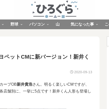
野球
パソコン
山
気になった事
こ
ヨペットCMに新バージョン！新井く
2020-09-13
カープOB
新井貴浩
さん。明るく楽しいCMですが、
各店舗別に、一挙に5点です！新井くん人形も登場し