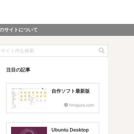
のサイトについて
注目の記事
自作ソフト最新版
hirogura.com
Ubuntu Desktop