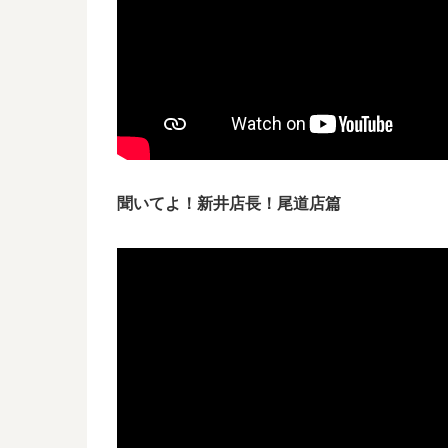
聞いてよ！新井店長！尾道店篇