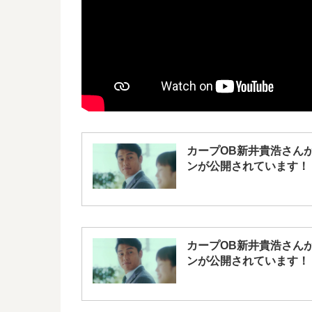
カープOB新井貴浩さん
ンが公開されています！
カープOB新井貴浩さん
ンが公開されています！