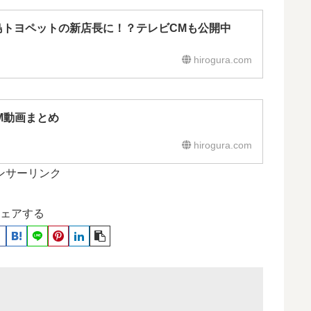
島トヨペットの新店長に！？テレビCMも公開中
hirogura.com
M動画まとめ
hirogura.com
ンサーリンク
ェアする