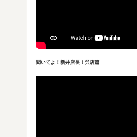
聞いてよ！新井店長！呉店篇