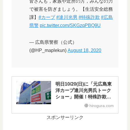
皆さんも，家族や近所の方，みんなの力
で被害を防ぎましょう。【生活安全総務
課】
#カープ
#達川光男
#特殊詐欺
#広島
県警
pic.twitter.com/SKGzqPBQ9U
— 広島県警察（公式）
(@HP_maplekun)
August 18, 2020
明日10/20(日)に「元広島東
洋カープ達川光男氏トーク
ショー」開催！特殊詐欺の
被害防止を呼びかけ
hirogura.com
スポンサーリンク