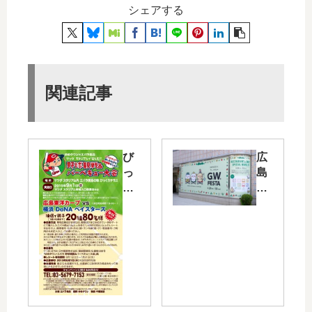
シェアする
関連記事
び
広
っ
島
く
パ
り
ル
テ
コ
ラ
で
ス
「
観
ち
戦
い
チ
か
ケ
わ