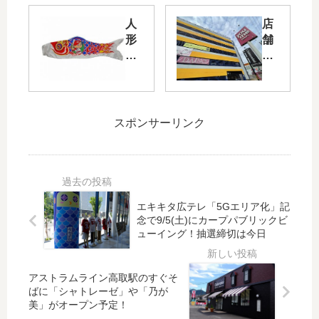
ッ
の
人
店
ト
G.
形
舗
が
W.
の
の
当
FE
ふ
老
た
ST
じ
朽
る
A
む
化
！
」
す
に
スポンサーリンク
ゆ
開
め
よ
め
催
か
り
タ
！
ら
「
ウ
ポ
カ
ゆ
ン
ッ
ー
め
で
プ
エキキタ広テレ「5Gエリア化」記
プ
タ
「
ア
念で9/5(土)にカープパブリックビ
を
ウ
野
ッ
ューイング！抽選締切は今日
応
ン
球
プ
援
祇
観
ス
す
園
アストラムライン高取駅のすぐそ
戦
ト
る
」
ばに「シャトレーゼ」や「乃が
＆
ア
美」がオープン予定！
「
が
バ
で