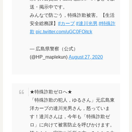
送・掲示中です。
みんなで防ごう，特殊詐欺被害。【生活
安全総務課】
#カープ
#達川光男
#特殊詐
欺
pic.twitter.com/uGC0FOitck
— 広島県警察（公式）
(@HP_maplekun)
August 27, 2020
★特殊詐欺ゼロへ★
「特殊詐欺の犯人，ゆるさん」元広島東
洋カープの達川光男さん，怒っていま
す！達川さんは，今年も「特殊詐欺ゼ
ロ」に向けて被害防止を呼びかけます。