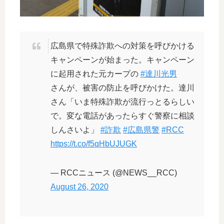
広島県で特殊詐欺への対策を呼びかける
キャンペーンが始まった。キャンペーン
に起用された元カープの
#達川光男
さんが、被害の防止を呼びかけた。達川
さん「いま特殊詐欺が流行っとるらしい
で。変な電話があったらすぐ警察に相談
しんさいよ」
#詐欺
#広島県警
#RCC
https://t.co/f5qHbUJUGK
— RCCニュース (@NEWS__RCC)
August 26, 2020