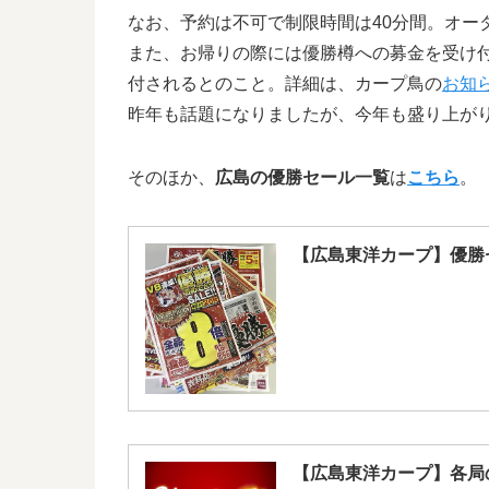
なお、予約は不可で制限時間は40分間。オー
また、お帰りの際には優勝樽への募金を受け付
付されるとのこと。詳細は、カープ鳥の
お知
昨年も話題になりましたが、今年も盛り上が
そのほか、
広島の優勝セール一覧
は
こちら
。
【広島東洋カープ】優勝
【広島東洋カープ】各局