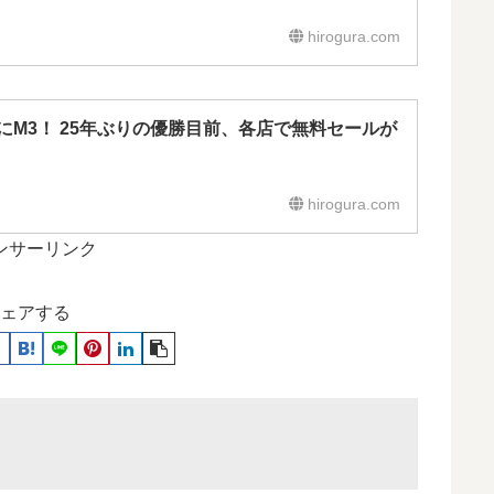
hirogura.com
M3！ 25年ぶりの優勝目前、各店で無料セールが
hirogura.com
ンサーリンク
ェアする