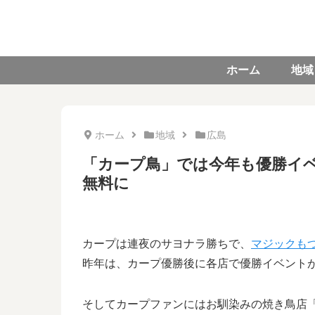
ホーム
地域
ホーム
地域
広島
「カープ鳥」では今年も優勝イ
無料に
カープは連夜のサヨナラ勝ちで、
マジックもつ
昨年は、カープ優勝後に各店で優勝イベント
そしてカープファンにはお馴染みの焼き鳥店