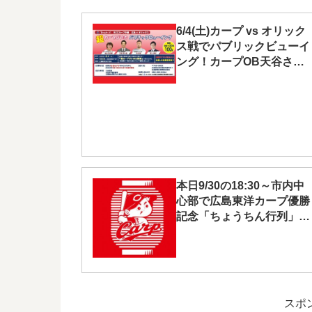
6/4(土)カープ vs オリック
ス戦でパブリックビューイ
ング！カープOB天谷さん
今村さん参加
本日9/30の18:30～市内中
心部で広島東洋カープ優勝
記念「ちょうちん行列」が
行われます！
スポ