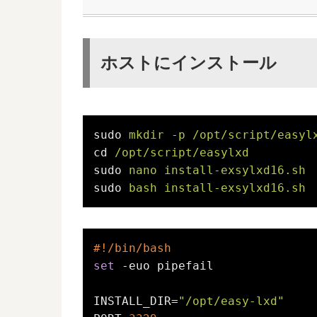
ホストにインストール
sudo
mkdir -p /opt/script/easyl
cd
/opt/script/easylxd
sudo
nano install-exsylxd16.sh
sudo
bash install-exsylxd16.sh
#!/bin/bash
set
 -euo pipefail

INSTALL_DIR=
"/opt/easy-lxd"