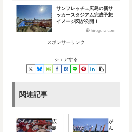
サンフレッチェ広島の新サ
ッカースタジアム完成予想
イメージ図が公開！
hirogura.com
スポンサーリンク
シェアする
関連記事
広
が
島
ん