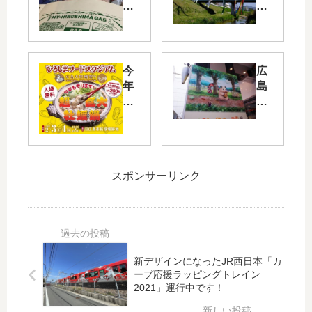
ガ
ば
ス
れ
が
カ
「
ー
『
プ
今
広
広
！
年
島
島
今
も
パ
東
年
2
ル
洋
も
万
コ
カ
西
人
で
ー
区
の
「
プ
新
スポンサーリンク
巨
ハ
』
庄
大
ム
と
町
牡
ス
『
の
蠣
タ
こ
川
鍋
ー
の
で
が
助
新デザインになったJR西日本「カ
ま
は
！
六
ープ応援ラッピングトレイン
ち
鯉
2/3
の
2021」運行中です！
』
の
(土
日