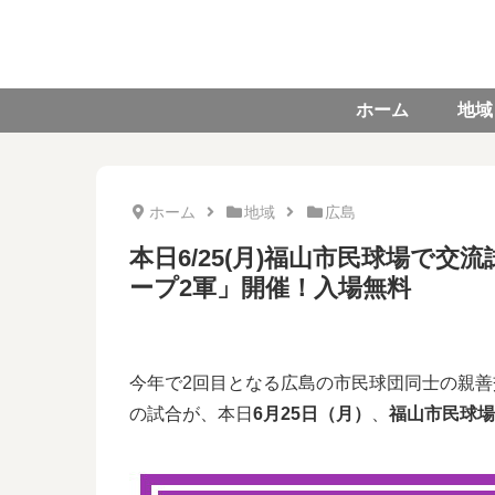
ホーム
地域
ホーム
地域
広島
本日6/25(月)福山市民球場で交
ープ2軍」開催！入場無料
今年で2回目となる広島の市民球団同士の親善
の試合が、本日
6月25日（月）
、
福山市民球場