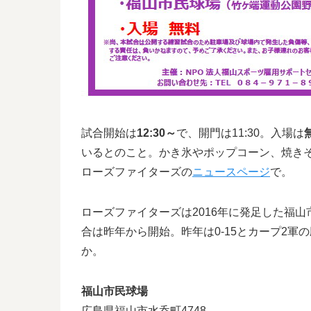
試合開始は
12:30～
で、開門は11:30。入場は
いるとのこと。かき氷やポップコーン、焼き
ローズファイターズの
ニュースページ
で。
ローズファイターズは2016年に発足した福
合は昨年から開始。昨年は0-15とカープ2
か。
福山市民球場
広島県福山市水呑町4748