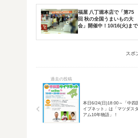
福屋 八丁堀本店で「第75
回 秋の全国うまいもの大
会」開催中！10/16(火)まで
スポ
本日6/24(日)18:00～「中
イブネット」は「マツダス
アム10年物語」！