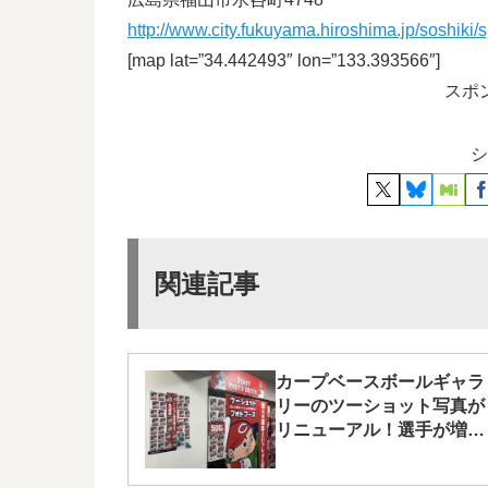
http://www.city.fukuyama.hiroshima.jp/soshiki/
[map lat=”34.442493″ lon=”133.393566″]
スポ
シ
関連記事
カープベースボールギャラ
リーのツーショット写真が
リニューアル！選手が増え
ています