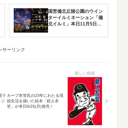
国営備北丘陵公園のウイン
ターイルミネーション「備
北イルミ」本日11月5日
（土）〜
ンサーリンク
四国ラ
カープ衣笠氏の23年にわたる現
タジ
役生活を描いた絵本「鉄人衣
笠」が本日6/25(月)発売！