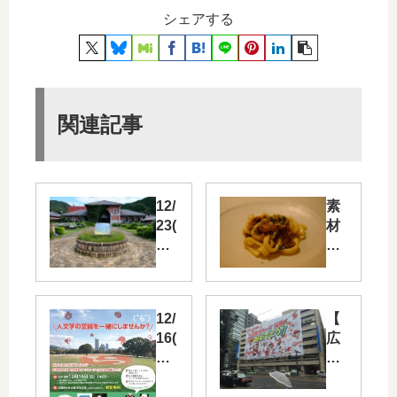
シェアする
関連記事
12/
素
23(
材
日)
に
に
こ
「
だ
ガ
わ
12/
【
ラ
っ
16(
広
ス
た
日)
島
の
イ
に
東
里
タ
広
洋