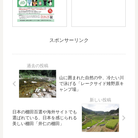
」
リ
島
カ
が
ア
市
ー
閉
料
中
プ
館
理
央
】
！
を
公
優
そ
食
スポンサーリンク
園
勝
の
べ
で
か
前
ら
人
ら
に
れ
文
2
行
る
字
日
っ
「
の
目
て
手
山に囲まれた自然の中、冷たい川
空
。
み
打
で泳げる「レークサイド雉野原キ
撮
本
ま
ち
ャンプ場」
イ
通
し
パ
ベ
の
た
ス
ン
様
タ
日本の棚田百選や海外サイトでも
ト
子
と
選ばれている、日本を感じられる
開
自
美しい棚田「井仁の棚田」
催
然
！
派