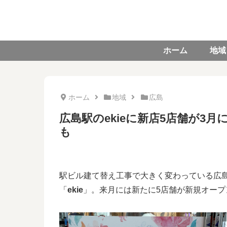
ホーム
地域
ホーム
地域
広島
広島駅のekieに新店5店舗が3
も
駅ビル建て替え工事で大きく変わっている広
「
ekie
」。来月には新たに5店舗が新規オープ