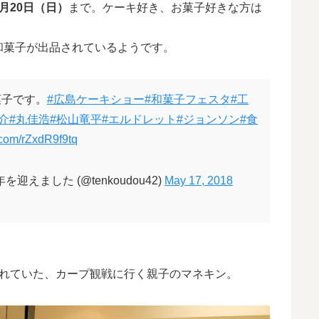
5月20日（日）
まで。ケーキ好き、お菓子好きな方は
和菓子が出品されているようです。
菓子です。
#広島ケーキショー
#和菓子フェスタ
#工
介
#丸佳浩
#松山竜平
#エルドレット
#ジョンソン
#食
r.com/rZxdR9f9tq
えました (@tenkoudou42)
May 17, 2018
されていた、カープ観戦に行く親子のマネキン。