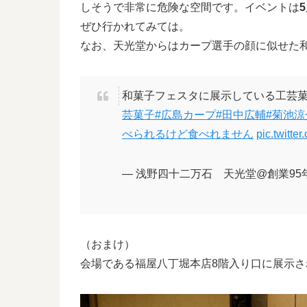
しそうで非常に危険な空間です。イベントは
ぜひ行かれてみては。
なお、天光堂からはカープ選手の顔に似せた
和菓子フェスタに展示している工芸
芸菓子
#広島カープ
#田中広輔
#菊池涼
べられるけど食べれません
pic.twitte
— 浅野四十二万石 天光堂@創業95年を迎
（おまけ）
会場である福屋八丁堀本店8階入り口に展示