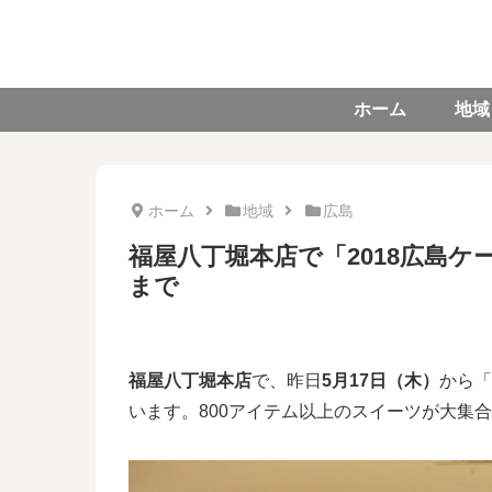
ホーム
地域
ホーム
地域
広島
福屋八丁堀本店で「2018広島ケー
まで
福屋八丁堀本店
で、昨日
5月17日（木）
から「
います。800アイテム以上のスイーツが大集