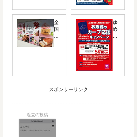
ッ
島
チ
東
ェ
洋
全
ゆ
グ
カ
国
め
ッ
ー
の
タ
ズ
プ
お
ウ
が
応
菓
ン
当
援
子
で
た
キ
が
20
る
ャ
大
19
！
ン
集
年
「
ペ
結
度
走
ー
スポンサーリンク
！
の
ろ
ン
「
カ
う!
「
そ
ー
広
カ
ご
プ
島
ー
う
観
高
プ
の
戦
速
観
菓
チ
道
戦
子
ケ