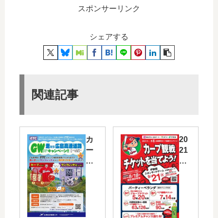
スポンサーリンク
シェアする
関連記事
カ
20
ー
21
プ
お
や
～
サ
い
ン
お
フ
茶
レ
広