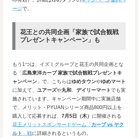
ージ
で。
花王との共同企画「家族で試合観戦
プレゼントキャンペーン」も
もう1つは、イズミグループと花王の共同企画とな
る「
広島東洋カープ 家族で試合観戦プレゼントキ
ャンペーン
」で、こちらは
ゆめタウン
や
ゆめマート
に加えて、
ユアーズ
や
丸和
、
デイリーマート
でも実
施されています。キャンペーン期間中に実施店舗
で、メリット・PYUANシリーズ商品800円以上を
購入して応募すれば、
7月5日（木）
に開催される
花王メリットスポンサードゲーム「
カープ vs ヤク
ルト
」戦
に詳細されるというもの。