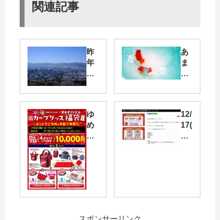
関連記事
昨
あ
年
ま
リ
り
ニ
見
ュ
ら
ー
れ
ゆ
12/
ア
な
め
17(
ル
い
タ
日)
し
珍
ウ
イ
た
し
ン
オ
展
い
オ
ン
望
金
リ
モ
台
魚
ジ
ー
か
が
ナ
ル
ら
！
ル
広
36
本
スポンサーリンク