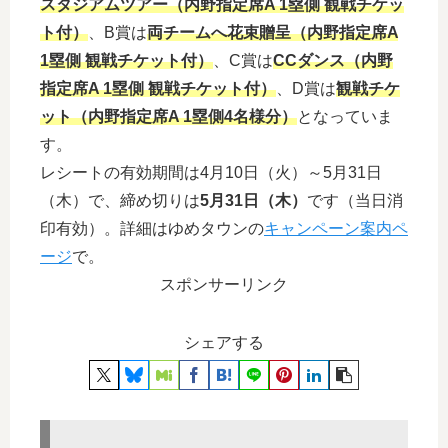
スタジアムツアー（内野指定席A 1塁側 観戦チケッ
ト付）
、B賞は
両チームへ花束贈呈（内野指定席A
1塁側 観戦チケット付）
、C賞は
CCダンス（内野
指定席A 1塁側 観戦チケット付）
、D賞は
観戦チケ
ット（内野指定席A 1塁側4名様分）
となっていま
す。
レシートの有効期間は4月10日（火）～5月31日
（木）で、締め切りは
5月31日（木）
です（当日消
印有効）。詳細はゆめタウンの
キャンペーン案内ペ
ージ
で。
スポンサーリンク
シェアする