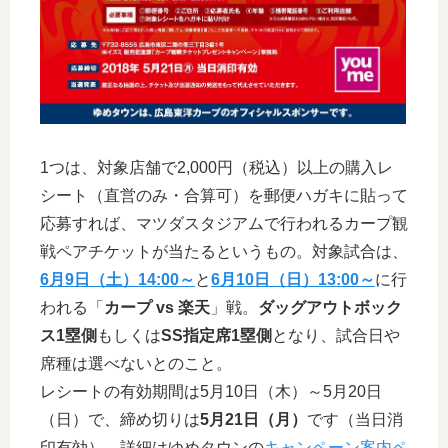
1つは、対象店舗で2,000円（税込）以上の購入レ
シート（直営のみ・合算可）を郵便ハガキに貼って
応募すれば、マツダスタジアムで行われるカープ観
戦ペアチケットが当たるというもの。対象試合は、
6月9日（土）14:00～
と
6月10日（日）13:00～
に行
われる「
カープ vs 楽天
」戦。
ダッグアウトボック
ス1塁側
もしくは
SS指定席1塁側
となり、試合日や
席種は選べないとのこと。
レシートの有効期間は5月10日（木）～5月20日
（日）で、締め切りは
5月21日（月）
です（当日消
印有効）。詳細はゆめタウンの
キャンペーン案内ペ