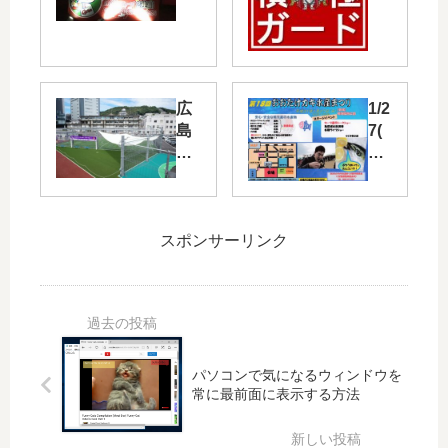
万
ド
球
を
の
活
色
用
と
し
広
1/2
り
感
島
7(
ど
染
駅
日)
り
拡
北
に
の
大
口
「
光
を
に
お
で
防
フ
お
スポンサーリンク
ラ
止
ッ
た
イ
！
ト
け
ト
「
サ
カ
ア
広
ル
キ
ッ
島
や
水
プ
コ
3×
産
パソコンで気になるウィンドウを
！
ロ
常に最前面に表示する方法
3
ま
「
ナ
コ
つ
ひ
お
ー
り
ろ
知