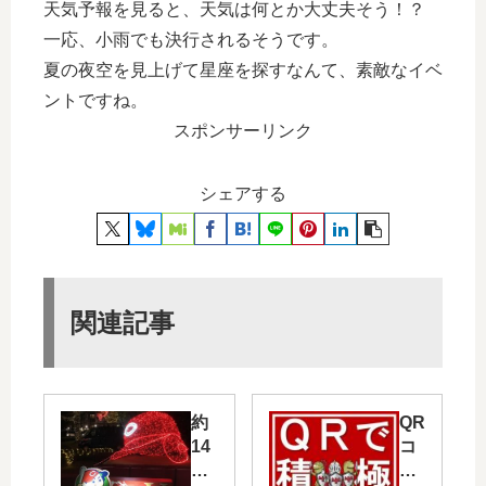
天気予報を見ると、天気は何とか大丈夫そう！？
一応、小雨でも決行されるそうです。
夏の夜空を見上げて星座を探すなんて、素敵なイベ
ントですね。
スポンサーリンク
シェアする
関連記事
約
QR
14
コ
0
ー