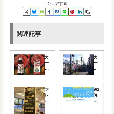
シェアする
関連記事
カ
カ
ー
ー
プ
プ
坊
ロ
や
ー
が
ド
フ
9/3
あ
に
レ
0(
し
あ
ス
日)
ら
る
タ
RC
わ
選
東
C-
れ
手