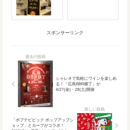
原
FM
た
紹
店
三
「
介
が
次
リ
パ
店
中
ポ
ネ
舗
継
ビ
ル
スポンサーリンク
改
局
タ
が
装
が
ン
リ
中
開
D
ニ
の
局
」
ュ
た
！
と
ー
め
ワ
「
ア
一
イ
チ
ル
シャレオで気軽にワインを楽しめ
時
ド
チ
し
る！「広島BBR横丁」が
休
FM
ス
ま
4/27(金)・28(土)開催
業
が
ポ
し
中
三
(カ
た
！
次
ー
！
リ
市
プ
ニ
や
「ポプテピピック ポップアップシ
コ
ュ
安
ョップ」とカープがコラボ！
ラ