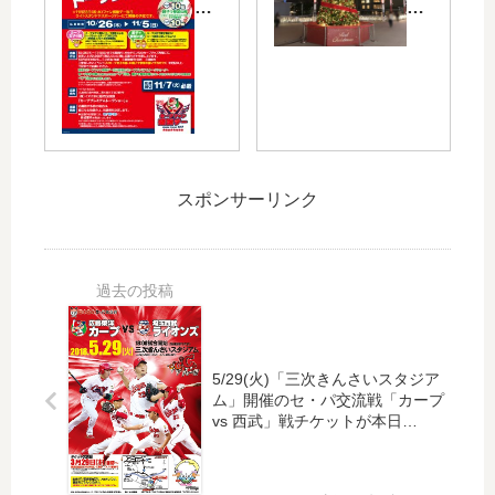
」
タ
駅
登
ウ
で
場
ン
「
！
で
ク
広
「
リ
島
カ
ス
は
ー
マ
本
プ
ス
スポンサーリンク
日
プ
ツ
3/1
レ
リ
3(
ミ
ー
土)
ア
・
よ
ム
イ
り
ト
ル
店
ー
ミ
頭
ク
ネ
5/29(火)「三次きんさいスタジア
で
シ
ー
ム」開催のセ・パ交流戦「カープ
販
ョ
シ
vs 西武」戦チケットが本日
3/29(木)10:00～発売！
売
ー
ョ
開
ご
ン
始
招
」