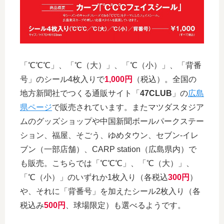
「℃℃℃」、「℃（大）」、「℃（小）」、「背番
号」のシール4枚入りで
1,000円
（税込）。全国の
地方新聞社でつくる通販サイト「
47CLUB
」の
広島
県ページ
で販売されています。またマツダスタジア
ムのグッズショップや中国新聞ボールパークステー
ション、福屋、そごう、ゆめタウン、セブン-イレ
ブン（一部店舗）、CARP station（広島県内）で
も販売。こちらでは「℃℃℃」、「℃（大）」、
「℃（小）」のいずれか1枚入り（各税込
300円
）
や、それに「背番号」を加えたシール2枚入り（各
税込み
500円
、球場限定）も選べるようです。