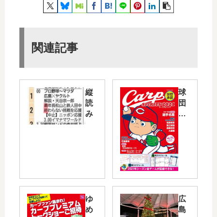
関連記事
縦
球
読
団
み
承
認
「
Ca
rp
SP
IRI
TS
20
ゆ
広
21
め
島