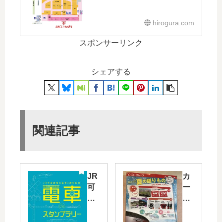
hirogura.com
スポンサーリンク
シェアする
関連記事
JR
カ
可
ー
部
プ
線
観
の
戦