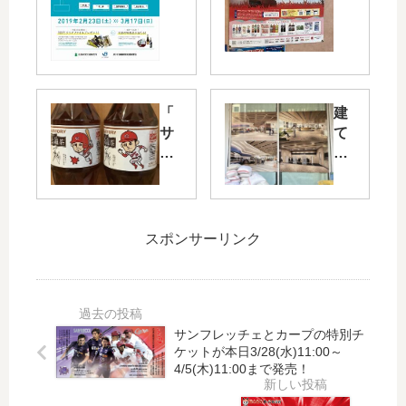
電
チ
化
ケ
延
ッ
伸
ト
2
も
「
建
周
当
サ
て
年
た
ン
替
を
る
ト
え
記
！
リ
工
念
CG
ー
事
し
C
烏
中
ス
グ
スポンサーリンク
龍
の
タ
ル
茶
広
ン
ー
菊
島
プ
プ
池
銀
ラ
「
涼
行
サンフレッチェとカープの特別チ
リ
夏
介
ケットが本日3/28(水)11:00～
本
ー
の
4/5(木)11:00まで発売！
ボ
店
が
贈
ト
は
開
り