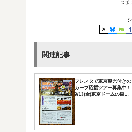
スポ
シ
関連記事
フレスタで東京観光付きの
カープ応援ツアー募集中！
9/13(金)東京ドームの巨人
戦