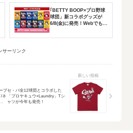
｢BETTY BOOP×プロ野球
球団」新コラボグッズが
6/8(金)に発売！Webでも購
入できます
ンサーリンク
カープ
セ・パ全12球団とコラボした
/ネ
「プロヤキュウ×Laundry」Tシ
付
ャツが今年も発売！