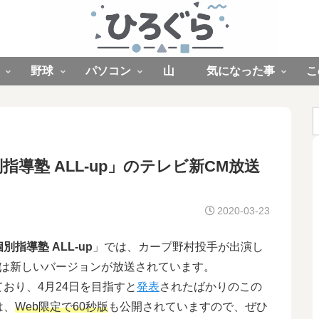
野球
パソコン
山
気になった事
こ
導塾 ALL-up」のテレビ新CM放送
2020-03-23
個別指導塾 ALL-up
」では、カープ野村投手が出演し
近は新しいバージョンが放送されています。
おり、4月24日を目指すと
発表
されたばかりのこの
は、
Web限定で60秒版
も公開されていますので、ぜひ