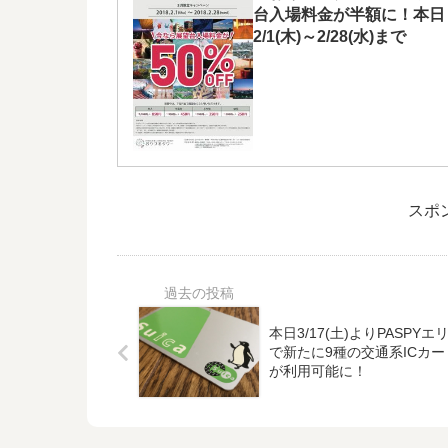
台入場料金が半額に！本日
2/1(木)～2/28(水)まで
スポ
本日3/17(土)よりPASPYエ
で新たに9種の交通系ICカー
が利用可能に！