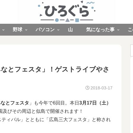
野球
パソコン
山
気になった事
こ
回 広島みなとフェスタ」！ゲストライブやさ
2018-03-17
みなとフェスタ
」も今年で6回目。本日
3月17日（土）
園及びその周辺と似島で開催されます！
スティバル」とともに「広島三大フェスタ」と称され