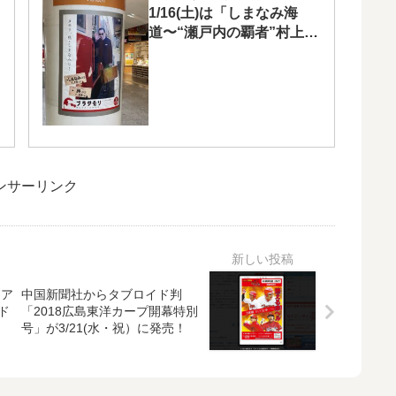
1/16(土)は「しまなみ海
道〜“瀬戸内の覇者”村上海
賊はなぜ生まれた?〜」
ンサーリンク
リア
中国新聞社からタブロイド判
ド
「2018広島東洋カープ開幕特別
号」が3/21(水・祝）に発売！