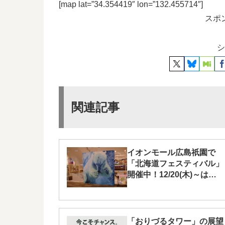
[map lat=”34.354419″ lon=”132.455714″]
スポ
シ
関連記事
イオンモール広島祇園で
「北海道フェスティバル」
開催中！12/20(木)～は
「3D旭山動物園」
「おりづるタワー」の展望