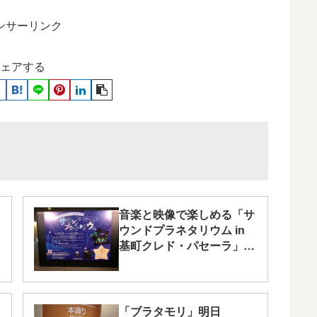
ンサーリンク
ェアする
音楽と映像で楽しめる「サ
ウンドプラネタリウム in
基町クレド・パセーラ」開
催中!1/10(水)まで
「ブラタモリ」明日