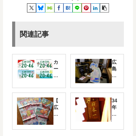
関連記事
カ
広
ー
島
プ
市
や
郷
サ
土
ン
資
【
34
フ
料
広
年
レ
館
島
ぶ
ッ
で
東
り
チ
「
洋
の
ェ
夏
カ
日
、
休