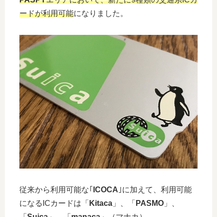
ードが利用可能
になりました。
従来から利用可能な｢
ICOCA
｣に加えて、利用可能
になるICカードは「
Kitaca
」、「
PASMO
」、
「
Suica
」、「
manaca
」（マナカ）、