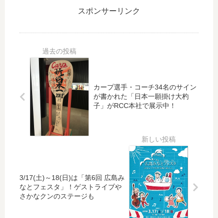
ー
本
厳
み
スポンサーリンク
プ
一
島
お
】
へ
神
ば
優
！
社
け
勝
カ
な
の
翌
ー
ど
博
日
プ
の
物
の
ゆ
ナ
館
カープ選手・コーチ34名のサイン
朝
か
ン
」
が書かれた「日本一願掛け大杓
刊
り
子」がRCC本社で展示中！
バ
開
と
の
ー
催
ク
神
プ
中
ラ
社
レ
！
イ
で
ー
「
マ
必
ト
す
ッ
勝
を
ず
3/17(土)～18(日)は「第6回 広島み
ク
祈
！
さ
なとフェスタ」！ゲストライブや
ス
願
4
ん
さかなクンのステージも
シ
案
と
リ
の
学