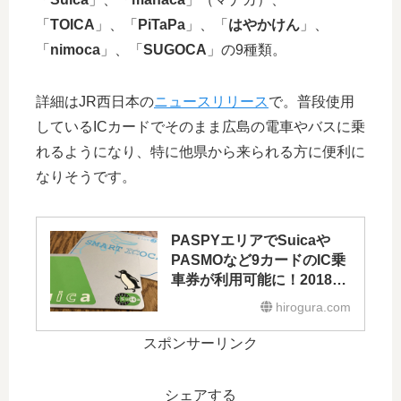
「
TOICA
」、「
PiTaPa
」、「
はやかけん
」、
「
nimoca
」、「
SUGOCA
」の9種類。
詳細はJR西日本の
ニュースリリース
で。普段使用
しているICカードでそのまま広島の電車やバスに乗
れるようになり、特に他県から来られる方に便利に
なりそうです。
PASPYエリアでSuicaや
PASMOなど9カードのIC乗
車券が利用可能に！2018年
春から
hirogura.com
スポンサーリンク
シェアする