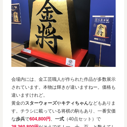
会場内には、金工芸職人が作られた作品が多数展示
されています。本物は輝きが違いますねー。価格も
違いますけれど。
黄金の
スターウォーズ
や
キティちゃん
などもありま
す。チラシに載っている将棋の駒もあり、一番安価
な
歩兵
で
604,800円
、
一式
（40点セット）で
28,360,800円
だそうです！一、十、百…と数えてし