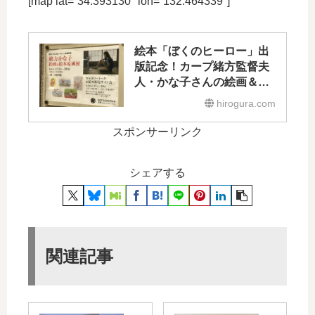
[map lat=”34.393130″ lon=”132.464339″]
絵本「ぼくのヒーロー」出
版記念！カープ緒方監督夫
人・かな子さんの絵画＆絵
本原画展が本日1/23(火)～
hirogura.com
1/28(日)開催
スポンサーリンク
シェアする
関連記事