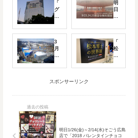
「
明
グ
日
ラ
9/2
ン
3
ド
に
プ
「
3
「
リ
お
月
松
ン
り
31
本
ス
づ
日
零
ホ
る
に
士
テ
タ
開
の
ル
ワ
スポンサーリンク
業
世
広
ー
予
界
島
」
定
展
」
が
の
」
で
グ
旧
本
カ
ラ
広
日
ー
ン
島
12/
プ
ド
市
19(
明日1/26(金)～2/14(水)そごう広島
の
オ
店で「2018 バレンタインチョコ
民
木)