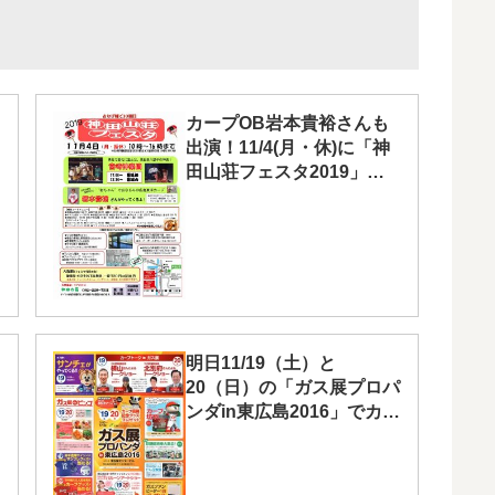
カープOB岩本貴裕さんも
出演！11/4(月・休)に「神
田山荘フェスタ2019」開
催
明日11/19（土）と
20（日）の「ガス展プロパ
ンダin東広島2016」でカー
プOBのトークショーが!