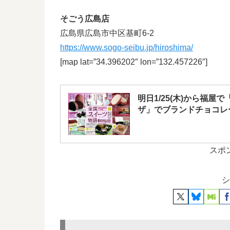
そごう広島店
広島県広島市中区基町6-2
https://www.sogo-seibu.jp/hiroshima/
[map lat=”34.396202″ lon=”132.457226″]
明日1/25(木)から福
ザ」でブランドチョコレ
スポ
シ