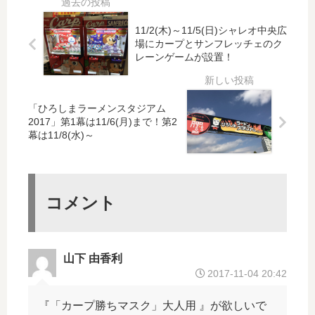
広
ゲ
の
20
島
ー
「
22
11/2(木)～11/5(日)シャレオ中央広
放
ム
筒
年
場にカープとサンフレッチェのク
送
20
レーンゲームが設置！
賀
4
局
21
の
月
の
フ
大
下
そ
ァ
銀
旬
「ひろしまラーメンスタジアム
ば
ン
杏
オ
2017」第1幕は11/6(月)まで！第2
に
投
幕は11/8(水)～
」
ー
あ
票
は
プ
る
中
今
ン
イ
間
が
予
チ
発
見
定
コメント
ョ
表
頃
ウ
！
の
先
木
発
山下 由香利
が
や
2017-11-04 20:42
見
抑
頃
え
『「カープ勝ちマスク」大人用 』が欲しいで
を
で