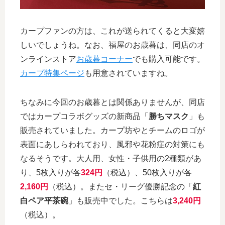
カープファンの方は、これが送られてくると大変嬉
しいでしょうね。なお、福屋のお歳暮は、同店のオ
ンラインストア
お歳暮コーナー
でも購入可能です。
カープ特集ページ
も用意されていますね。
ちなみに今回のお歳暮とは関係ありませんが、同店
ではカープコラボグッズの新商品「
勝ちマスク
」も
販売されていました。カープ坊やとチームのロゴが
表面にあしらわれており、風邪や花粉症の対策にも
なるそうです。大人用、女性・子供用の2種類があ
り、5枚入りが各
324円
（税込）、50枚入りが各
2,160円
（税込）。またセ・リーグ優勝記念の「
紅
白ペア平茶碗
」も販売中でした。こちらは
3,240円
（税込）。