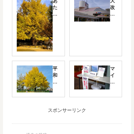
あ
大
た
改
り
装
一
中
面
の
が
「
イ
ア
チ
ル
ョ
パ
ウ
ー
の
ク
平
マ
絨
西
和
イ
毯
棟
大
ナ
の
」
通
ビ
よ
の
り
オ
う
概
沿
ー
に
要
い
ル
スポンサーリンク
！
が
の
ス
大
発
NH
タ
迫
表
K
ー
力
！