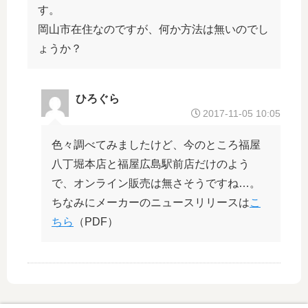
す。
迎
森
え
下
岡山市在住なのですが、何か方法は無いのでし
て
・
ょうか？
い
栗
ま
林
す
投
ひろぐら
！
手
2017-11-05 10:05
が
1
色々調べてみましたけど、今のところ福屋
位
に
八丁堀本店と福屋広島駅前店だけのよう
で、オンライン販売は無さそうですね…。
ちなみにメーカーのニュースリリースは
こ
ちら
（PDF）