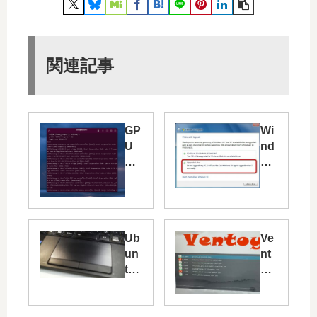
関連記事
GP
Wi
U
nd
パ
ow
ス
s1
ス
0
ル
ア
ー
ッ
Ub
Ve
で
プ
un
nt
仮
グ
tu
oy
想
レ
で
を
マ
ー
デ
使
シ
ド
ス
っ