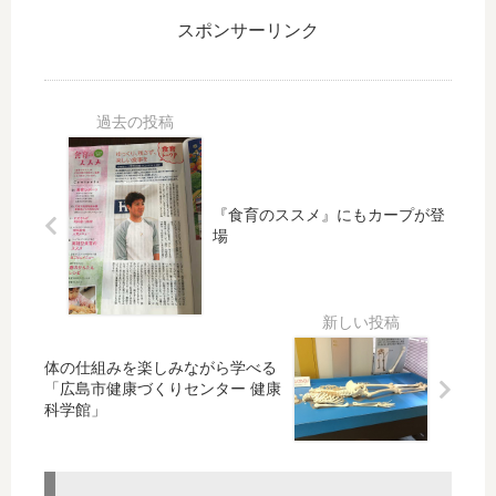
ン
を
ク
て
の
実
スポンサーリンク
ト
マ
性
行
ッ
ル
能
さ
プ
チ
向
せ
共
ブ
上
な
有
ー
い
後
ト
方
に
US
法
『食育のススメ』にもカープが登
タ
B
と
場
ッ
を
ア
チ
作
ッ
パ
成
プ
ッ
グ
ド
レ
が
ー
体の仕組みを楽しみながら学べる
効
「広島市健康づくりセンター 健康
ド
科学館」
か
時
な
の
く
キ
な
ャ