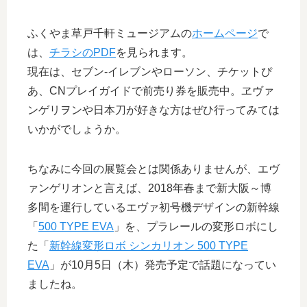
ふくやま草戸千軒ミュージアムの
ホームページ
で
は、
チラシのPDF
を見られます。
現在は、セブン-イレブンやローソン、チケットぴ
あ、CNプレイガイドで前売り券を販売中。ヱヴァ
ンゲリヲンや日本刀が好きな方はぜひ行ってみては
いかがでしょうか。
ちなみに今回の展覧会とは関係ありませんが、エヴ
ァンゲリオンと言えば、2018年春まで新大阪～博
多間を運行しているエヴァ初号機デザインの新幹線
「
500 TYPE EVA
」を、プラレールの変形ロボにし
た「
新幹線変形ロボ シンカリオン 500 TYPE
EVA
」が10月5日（木）発売予定で話題になってい
ましたね。