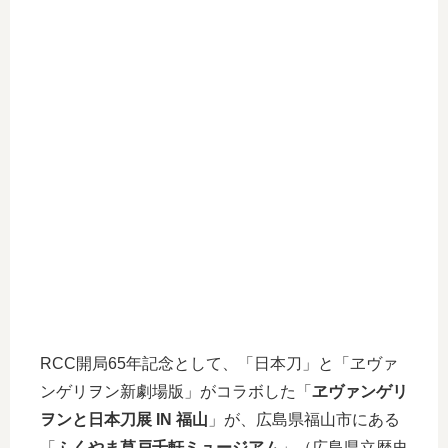
RCC開局65年記念として、「日本刀」と「ヱヴァ
ンゲリヲン新劇場版」がコラボした「
ヱヴァンゲリ
ヲンと日本刀展 IN 福山
」が、広島県福山市にある
「
ふくやま草戸千軒ミュージアム
」（広島県立歴史