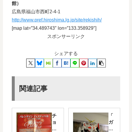
館）
広島県福山市西町2-4-1
http://www.pref.hiroshima.lg.jp/site/rekishih/
[map lat=”34.489743″ lon=”133.358929″]
スポンサーリンク
シェアする
関連記事
チ
「
ョ
ガ
コ
ン