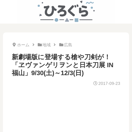
ホーム
地域
広島
新劇場版に登場する槍や刀剣が！
「ヱヴァンゲリヲンと日本刀展 IN
福山」9/30(土)～12/3(日)
2017-09-23