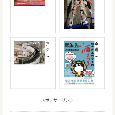
の
ダ
原
ム
料
ベ
を
ー
食
ス
べ
東
ら
京
れ
」
ア
今
る
が
ク
週
！
12/
ア
末
本
28(
広
に
日
金)
島
東
2/1
～
セ
広
1
広
ン
島
～
島
タ
市
14
パ
ー
西
ま
ル
街
条
で
コ
スポンサーリンク
に
で
広
に
あ
「
島
！
る
酒