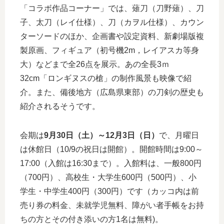
「コラボ作品コーナー」では、薙刀（刀野薙）、刀
子、太刀（レイ仕様）、刀（カヲル仕様）、カウン
ターソードのほか、企画書や設定資料、新劇場版複
製原画、フィギュア（初号機2m，レイアスカ等身
大）などまで全26点を展示。あの全長3ｍ
32cm「ロンギヌスの槍」の制作風景も映像で紹
介。また、備後地方（広島県東部）の刀剣の歴史も
紹介されるそうです。
会期は
9月30日（土）～12月3日（日）
で、月曜日
は休館日（10/9の祝日は開館）。開館時間は9:00～
17:00（入館は16:30まで）。入館料は、一般800円
（700円）、高校生・大学生600円（500円）、小
学生・中学生400円（300円）です（カッコ内は前
売り券の料金、未就学児無料、障がい者手帳をお持
ちの方とその付き添いの方1名は無料)。