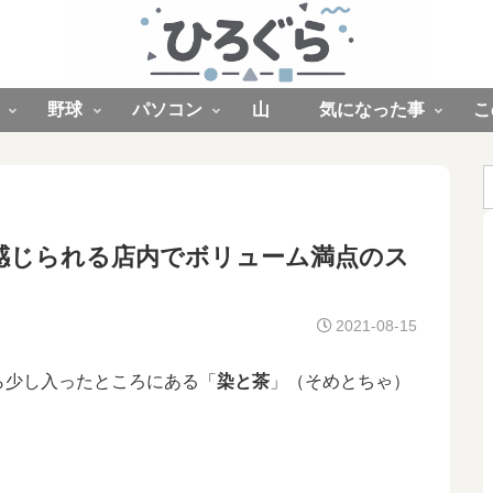
野球
パソコン
山
気になった事
こ
感じられる店内でボリューム満点のス
2021-08-15
ら少し入ったところにある「
染と茶
」（そめとちゃ）