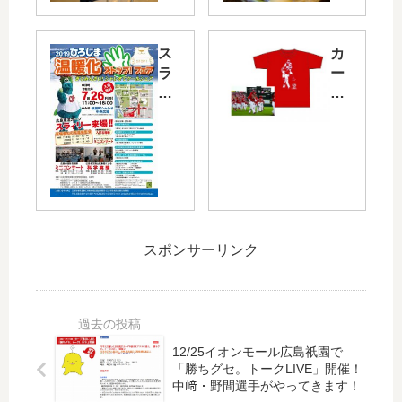
リ
な
ウ
く
ス
カ
ム
栄
ラ
ー
で
養
ィ
プ
カ
満
リ
ベ
ー
点
ー
ー
プ
と
も
ス
番
話
や
ボ
組
題
っ
ー
「
の
て
ル
太
「
来
ギ
陽
ス
スポンサーリンク
る
ャ
系
プ
！
ラ
シ
ラ
シ
リ
リ
ウ
ャ
ー
ー
ト
レ
（
ズ
に
オ
旧
12/25イオンモール広島祇園で
を
ん
「勝ちグセ。トークLIVE」開催！
で
カ
制
に
中﨑・野間選手がやってきます！
「
ル
覇
く