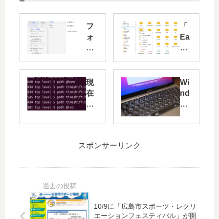
フ
「
ォ
Ea
ル
sy
ダ
Ex
ツ
plo
リ
rer
現
Wi
ー
」
在
nd
に
に
の
ow
対
「
Bir
s
応
パ
tfs
か
し
ス
環
ら
た
を
スポンサーリンク
境
M1
ノ
コ
を
搭
ー
ピ
理
載
ト
ー
解
の
ア
」
す
Ma
プ
機
る
cB
10/9に「広島市スポーツ・レクリ
リ
能
oo
エーションフェスティバル」が開