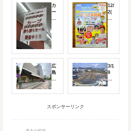
カ
12/
ー
2(
プ
日)
が
に
勝
旧
っ
広
た
島
翌
市
日
民
は
球
広
3/1
「
場
島
9
ゆ
跡
市
～
め
地
水
旧
タ
で
道
広
ウ
「
局
島
ン
ひ
の
市
スポンサーリンク
」
ろ
隣
民
や
し
に
球
「
ま
あ
場
ゆ
民
っ
跡