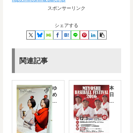
スポンサーリンク
シェアする
関連記事
ゆ
本
め
日
タ
12/
ウ
3
ン
（
広
土
島
）