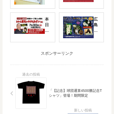
で
は
12/
カ
24(
ー
火)
プ
本
広
に
選
日
島
RC
手
7/3
市
C
と
0(
植
ラ
過
日)
物
ジ
ご
14:
公
オ
せ
00
園
スポンサーリンク
公
る
～
で
開
イ
イ
夜
生
ベ
オ
間
放
ン
ン
開
送
ト
モ
園
！
が
ー
「
カ
盛
「【記念】球団通算4500勝記念T
ル
サ
シャツ」登場！期間限定
ー
り
広
ガ
プ
沢
島
リ
上
山
祇
バ
本
！