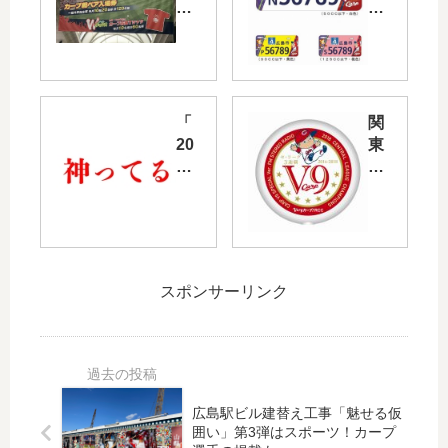
本
プ
通
や
商
サ
店
ン
街
フ
で
レ
「
関
毎
ッ
20
東
年
チ
16
・
恒
ェ
ユ
東
例
の
ー
海
の
ナ
キ
・
「
ン
ャ
関
球
バ
ン
西
スポンサーリンク
場
ー
新
で
を
プ
語
も
赤
レ
・
使
く
ー
流
用
染
ト
行
可
め
登
語
能
広島駅ビル建替え工事「魅せる仮
よ
場
大
に
囲い」第3弾はスポーツ！カープ
う
！