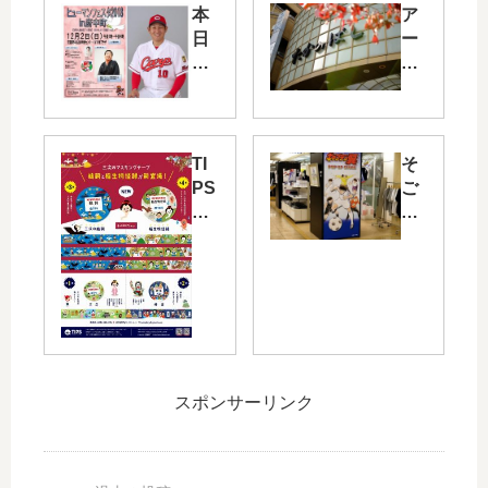
本
ア
日
ー
12/
ケ
2(
ー
日)
ド
「
下
ヒ
に
TI
そ
ュ
こ
PS
ご
ー
た
か
う
マ
つ
ら
広
ン
が
三
島
フ
！
次
店
ェ
12/
の
で
ス
1(
マ
キ
タ
土)
ス
ャ
20
・
キ
プ
18i
2(
スポンサーリンク
ン
テ
n
日)
グ
ン
府
に
テ
翼
中
タ
ー
と