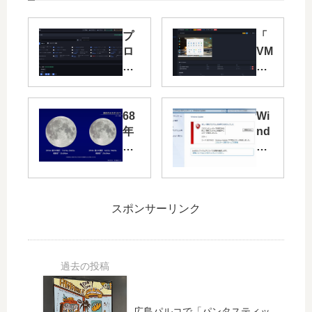
プ
「
ロ
VM
グ
Ma
レ
na
ス
ge
バ
r」
68
Wi
ー
の
年
nd
や
画
ぶ
ow
デ
面
り
s
フ
構
の
Up
ォ
成
大
dat
ル
見
き
e
スポンサーリンク
ト
直
さ
に
オ
し
！
失
プ
や
本
敗
シ
バ
日
す
ョ
グ
11/
る
ン
修
14
場
広島パルコで「パンタスティッ
を
正