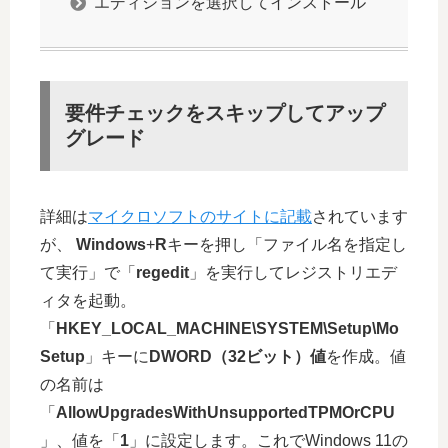
エディションを選択してインストール
要件チェックをスキップしてアップ
グレード
詳細は
マイクロソフトのサイトに記載
されています
が、
Windows
+
R
キーを押し「ファイル名を指定し
て実行」で「
regedit
」を実行してレジストリエデ
ィタを起動。
「
HKEY_LOCAL_MACHINE\SYSTEM\Setup\Mo
Setup
」キーに
DWORD（32ビット）値
を作成。値
の名前は
「
AllowUpgradesWithUnsupportedTPMOrCPU
」、値を「
1
」に設定します。これでWindows 11の