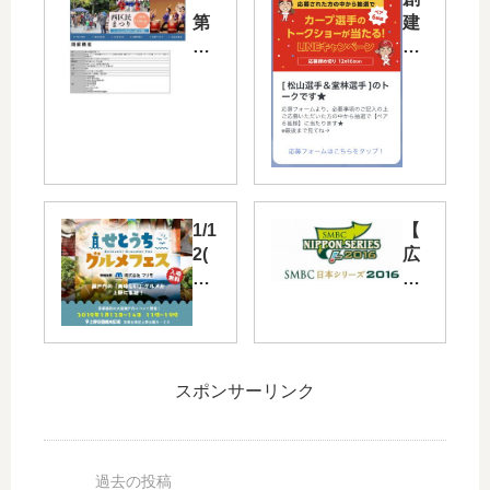
第
建
34
ホ
回
ー
西
ム
区
で
民
カ
ま
ー
つ
プ
り
選
1/1
【
」
手
2(
広
が
の
土)
島
11/
ト
～
東
4(
ー
14(
洋
日)
ク
月
カ
に
シ
・
ー
開
ョ
スポンサーリンク
祝)
プ
催
ー
に
】
！
が
上
日
カ
当
野
本
ー
た