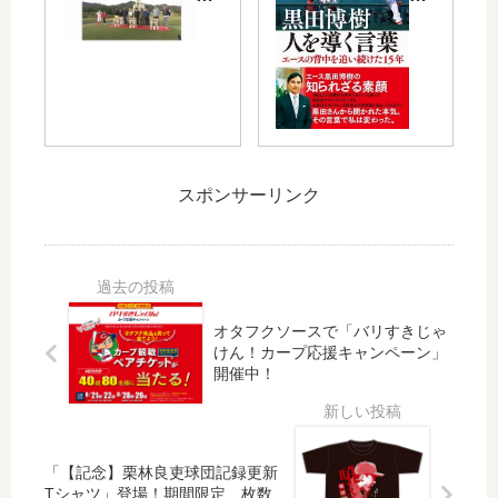
0
レ
の
ボ
か
ビ
講
「
ら
ア
演
が
広
ナ
会
ん
島
ウ
が
ば
テ
ン
20
れ
レ
サ
22
！
ビ
ー
年
広
スポンサーリンク
の
著
1
島
We
「
月
東
b
黒
17
洋
で
田
日
カ
「
博
（
ー
オタフクソースで「バリすきじゃ
20
樹
月
プ
けん！カープ応援キャンペーン」
17
人
）
缶
開催中！
新
を
安
」
春
導
芸
登
恒
く
グ
場
例
言
ラ
！
「【記念】栗林良吏球団記録更新
！
葉-
ン
本
Tシャツ」登場！期間限定、枚数