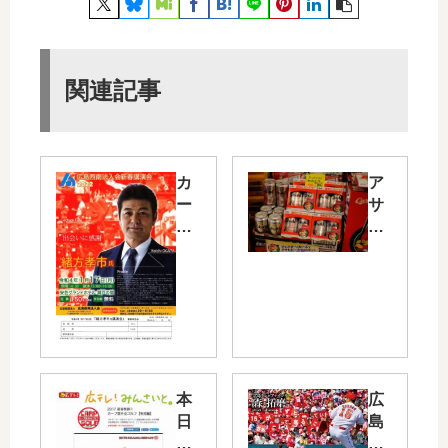
関連記事
カ
ア
ー
サ
プ
ヒ
前
ビ
監
ー
督
ル
・
か
緒
ら
方
カ
孝
ー
本
広
市
プ
日
島
さ
コ
1/3
テ
ん
ラ