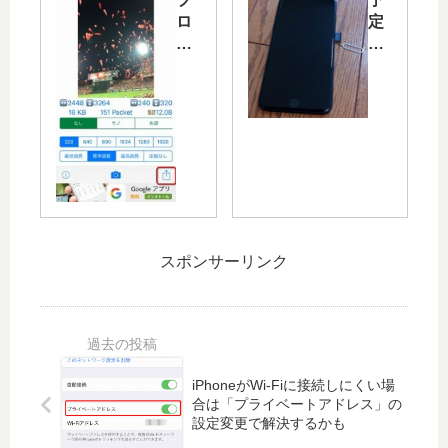
購
で
ロ
定
入
実
グ
よ
！
際
や
り
古
の
SN
早
い
風
S
く
iP
景
の
SI
ho
に
投
M
ne
重
稿
フ
や
ね
に
リ
一
て
便
ー
眼
ナ
利♪
の
と
ビ
スポンサーリンク
iP
iP
撮
が
ho
ho
り
出
ne
ne
比
来
の
7
べ
る
写
Pl
て
「
真
us
み
Pi
iPhoneがWi-Fiに接続しにくい場
を
が
ま
nn
合は「プライベートアドレス」の
簡
到
し
AR
設定変更で解決するかも
単
着
た
」