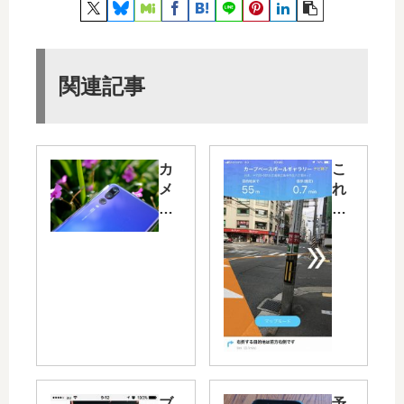
関連記事
カ
こ
メ
れ
ラ
で
用
迷
に
わ
「
な
P2
い
0
か
Pr
も
o
！
」
？
を
AR
ブ
予