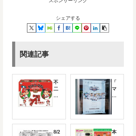
スポンサーリンク
シェアする
関連記事
不
「
二
マ
家
イ
と
ナ
カ
ビ
ー
オ
プ
ー
コ
ル
8/2
本
ラ
ス