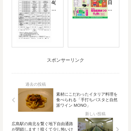
4(
日
ボ
タ
金)
11/
の
ー
～
10(
「
ゲ
8/2
日)
カ
ー
8(
「
ン
ム
火)
第
ト
20
に
34
リ
21
カ
回
ー
」
ー
佐
マ
フ
スポンサーリンク
プ
伯
ア
ァ
2
区
ム
ン
軍
民
（
投
も
ま
ペ
票
出
つ
コ
で
場
り
素材にこだわったイタリア料理を
＆
カ
す
」
食べられる「手打ちパスタと自然
カ
ー
る
開
派ワイン MONO」
ー
プ
社
催
プ
か
会
！
坊
ら
広島駅の南北を繋ぐ地下自由通路
人
カ
や
は
が閉鎖します！暗くて少し怖いけ