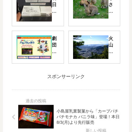
日
さ
5/2
ぎ
7
と
（
触
金
れ
）
合
劇
火
の
え
団
山
オ
る
四
と
バ
「
季
武
マ
大
「
田
大
久
エ
山
統
野
スポンサーリンク
ル
の
領
島
コ
間
広
」
ス
に
島
、
の
あ
訪
レ
祈
る
問
ン
り
「
小島屋乳業製菓から「カープパチ
に
タ
」
黒
パチモナカ バニラ味」登場！本日
向
サ
8/3(月)より先行販売
が
谷
け
イ
12/
山