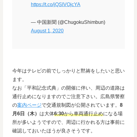
https://t.co/jQSIVOjcYA
— 中国新聞 (@ChugokuShimbun)
August 1, 2020
今年はテレビの前でしっかりと黙祷をしたいと思い
ます。
なお「平和記念式典」の開催に伴い、周辺の道路は
通行止めになりますのでご注意下さい。広島県警察
の
案内ページ
で交通規制図が公開されています。
8
月6日（木）
は大体
6:30
から車両通行止め
になる場
所が多いようですので、周辺に行かれる方は事前に
確認しておいたほうが良さそうです。