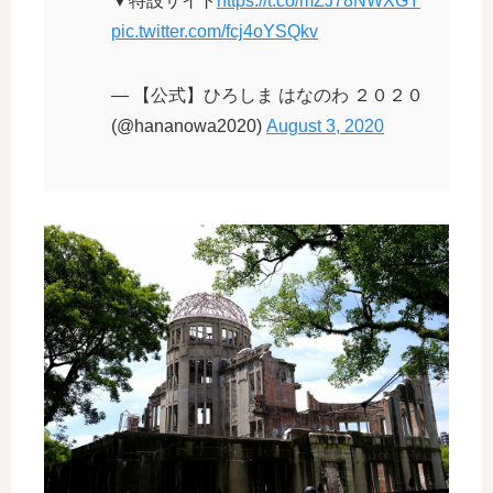
▼特設サイト
https://t.co/mZJ78NWXGY
pic.twitter.com/fcj4oYSQkv
— 【公式】ひろしま はなのわ ２０２０
(@hananowa2020)
August 3, 2020