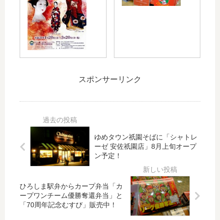
か
ン
、
イ
ら
ズ
ド
ル
「
広
ラ
ミ
み
島
ゴ
ネ
よ
店
ン
ー
し
で
フ
シ
風
「
ラ
ョ
スポンサーリンク
土
OJ
イ
ン
記
AG
ズ
20
の
A
賞
16
丘
DE
も
－
ミ
SI
！
20
ュ
GN
ゆめタウン祇園そばに「シャトレ
11/
17
ー
」
ーゼ 安佐祇園店」8月上旬オープ
13
「
ジ
(オ
ン予定！
に
備
ア
ジ
「
北
ム
ャ
第
イ
ひろしま駅弁からカープ弁当「カ
」
ガ
31
ル
ープワンチーム優勝奪還弁当」と
で
デ
回
ミ
「70周年記念むすび」販売中！
「
ザ
佐
」