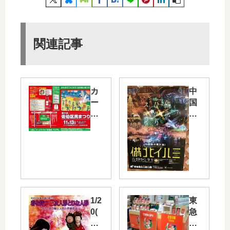
関連記事
カ
中
ー
国
プ
地
賞
方
や
最
サ
大
ン
級
フ
の
レ
ウ
ッ
ィ
1/2
東
チ
ン
0(
急
ェ
タ
金)
ハ
賞
ー