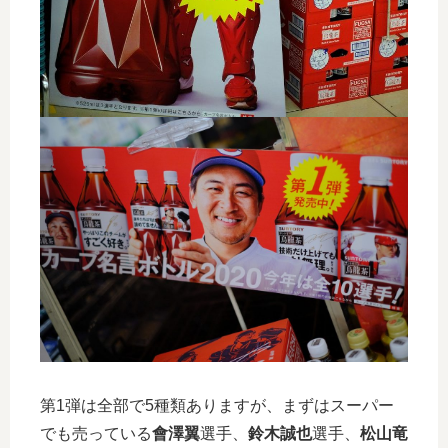
第1弾は全部で5種類ありますが、まずはスーパー
でも売っている
會澤翼
選手、
鈴木誠也
選手、
松山竜