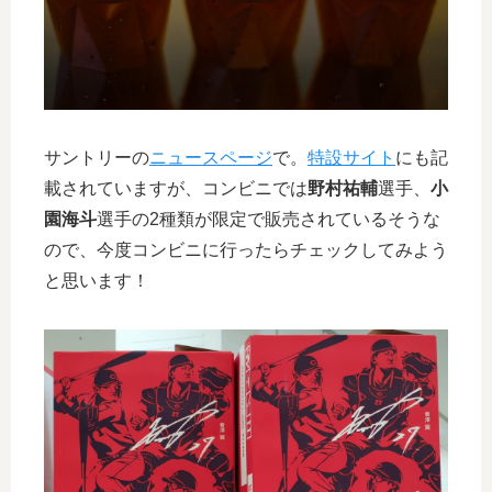
サントリーの
ニュースページ
で。
特設サイト
にも記
載されていますが、コンビニでは
野村祐輔
選手、
小
園海斗
選手の2種類が限定で販売されているそうな
ので、今度コンビニに行ったらチェックしてみよう
と思います！