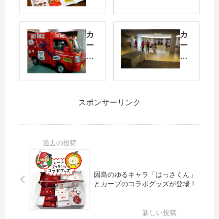
ラ
ポ
の
ー
サ
ツ
カ
カ
エ
道
ー
ー
ダ
年
プ
プ
」
末
の
関
で
SP
移
連
カ
～
動
資
ー
現
販
料
プ
役
スポンサーリンク
売
常
公
カ
車
設
認
ー
が
展
の
プ
プ
示
オ
選
ラ
「
リ
手
モ
カ
ジ
VS
デ
ー
因島のゆるキャラ「はっさくん」
ナ
カ
とカープのコラボグッズが登場！
ル
プ
ル
ー
に
ミ
年
プ
！
ュ
賀
OB
ト
ー