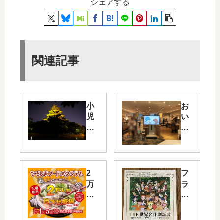
シェアする
関連記事
小
お
児
い
が
し
ん
い
患
パ
者
ン
へ
に
2
フ
の
出
万
ラ
理
会
人
ン
解
え
の
ダ
・
る
巨
ー