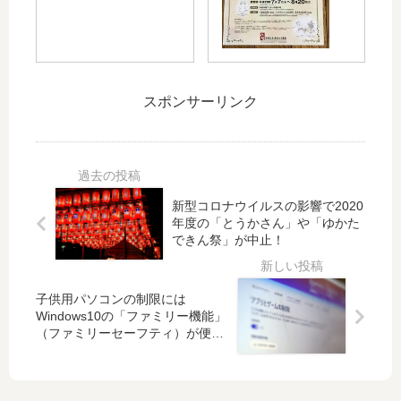
支
「
大
ス
援
パ
牡
の
の
ン
蠣
犬
呼
タ
鍋
、
び
ス
作
赤
スポンサーリンク
か
テ
り
毛
け
ィ
に
の
と
ッ
挑
ア
し
ク!
戦
ン
て
!
！
、
広
20
新型コロナウイルスの影響で2020
2/4
ト
年度の「とうかさん」や「ゆかた
島
17
～
ム
できん祭」が中止！
城
AU
2/5
・
が
TU
は
ソ
ゴ
M
「
ー
子供用パソコンの制限には
ー
N
ひ
ヤ
Windows10の「ファミリー機能」
ル
at
ろ
、
（ファミリーセーフティ）が便
ド
PA
し
小
利！
に
RC
ま
公
ラ
O
フ
女