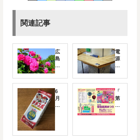
関連記事
広
電
島
源
市
タ
東
ッ
区
プ
に
や
6
「
あ
フ
月
第
る
リ
1
33
「
ー
日
回
牛
Wi-
は
佐
田
Fi
「
伯
総
も
チ
区
合
用
ー
民