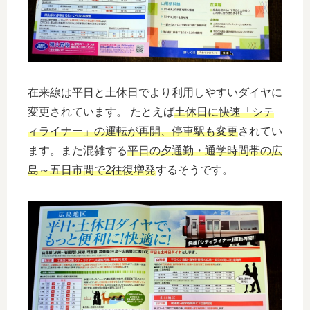
在来線は平日と土休日でより利用しやすいダイヤに
変更されています。 たとえば
土休日に快速「シテ
ィライナー」の運転が再開、停車駅も変更
されてい
ます。また混雑する
平日の夕通勤・通学時間帯の広
島～五日市間で2往復増発
するそうです。