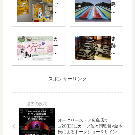
ご
島
う
市
広
中
島
区
店
に
で
あ
カ
史
「
る
ー
跡
ス
「
プ
広
ヌ
中
公
島
ー
央
式
城
ピ
公
戦
跡
ー
園
ペ
二
スポンサーリンク
タ
フ
ア
の
イ
ァ
チ
丸
ム
ミ
ケ
復
カ
リ
ッ
元
プ
ー
ト
建
セ
プ
も
物
オークリーストア広島店で
ル
ー
当
企
1/26(日)にカープ佐々岡監督×金本
展
ル
た
画
氏によるトークショー＆サイン