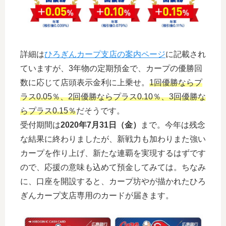
詳細は
ひろぎんカープ支店の案内ページ
に記載され
ていますが、3年物の定期預金で、カープの優勝回
数に応じて店頭表示金利に上乗せ。
1回優勝ならプ
ラス0.05％、2回優勝ならプラス0.10％、3回優勝な
らプラス0.15％
だそうです。
受付期間は
2020年7月31日（金）
まで。今年は残念
な結果に終わりましたが、新戦力も加わりまた強い
カープを作り上げ、新たな連覇を実現するはずです
ので、応援の意味も込めて預金してみては。ちなみ
に、口座を開設すると、カープ坊やが描かれたひろ
ぎんカープ支店専用のカードが届きます。