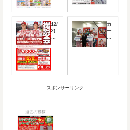
土
3/1
）
8
～
（
4/9
土
12/
カ
（
）
2(
ー
日
広
土)
プ
）
島
に
が
市
駅
中
勝
民
南
田
て
球
口
・
ば
場
地
一
利
跡
下
岡
率
地
広
投
ア
で
場
スポンサーリンク
手
ッ
「
で
と
プ
春
佐
撮
！
の
々
影
3/1
ま
木
出
(木
る
リ
来
)～
ご
ョ
る
「
と
ウ