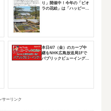
り」開催中！今年の「ビオ
ラの花絵」は「ハッピース
ラィリー」です
本日4/7（金）のカープ中
継をNHK広島放送局1Fで
パブリックビューイング！
入場自由です
ンサーリンク