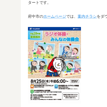
タートです。
府中市の
ホームページ
では、
案内チラシ
をダ