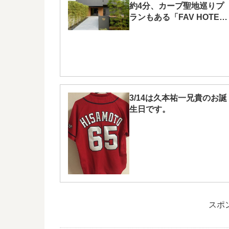
約4分、カープ聖地巡りプ
ランもある「FAV HOTEL
広島スタジアム」
3/14は久本祐一兄貴のお誕
生日です。
スポ