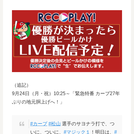
（追記）
9月24日（月・祝）10:25～「緊急特番 カープ27年
ぶりの地元胴上げへ！」
#カープ
#松山
選手のサヨナラ打で、つ
いに、ついに、
#マジック１
！明日は、
#