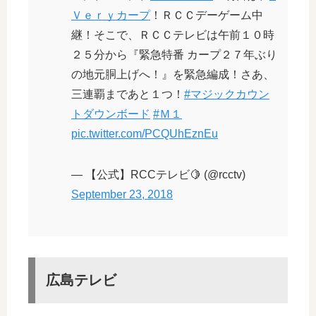
Ｖｅｒｙカープ
！ＲＣＣデーゲーム中
継！そこで、ＲＣＣテレビは午前１０時
２５分から『緊急特番 カープ２７年ぶり
の地元胴上げへ！』を緊急編成！さあ、
三連覇まであと１つ！
#マジックカウン
トダウンボード
#Ｍ１
pic.twitter.com/PCQUhEznEu
— 【公式】RCCテレビ🍋 (@rcctv)
September 23, 2018
広島テレビ