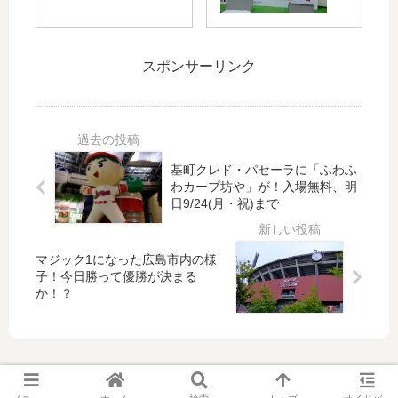
中
・
ッ
ー
国
持
ド
プ
電
丸
や
V
スポンサーリンク
力
選
枕
預
「
手
な
金
カ
に
ど
20
ー
よ
プ
20
プ
る
ロ
」
基町クレド・パセーラに「ふわふ
応
中
野
取
わカープ坊や」が！入場無料、明
援
学
球
り
日9/24(月・祝)まで
メ
生
12
扱
ニ
野
球
い
ュ
球
団
は
マジック1になった広島市内の様
ー
講
と
本
子！今日勝って優勝が決まる
20
習
コ
日
か！？
19
会
ラ
3/2
」
！
ボ
(月
C
し
)か
M
た
ら
映
寝
！