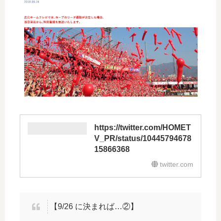
https://twitter.com/HOMET
V_PR/status/10445794678
15866368
twitter.com
【9/26 に決まれば…②】