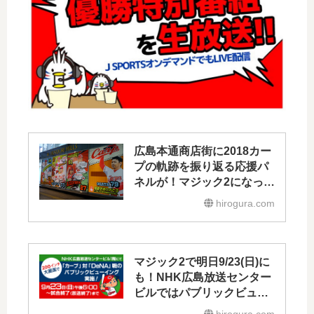
広島本通商店街に2018カー
プの軌跡を振り返る応援パ
ネルが！マジック2になった
市内の様子も
hirogura.com
マジック2で明日9/23(日)に
も！NHK広島放送センター
ビルではパブリックビュー
イング開催
hirogura.com