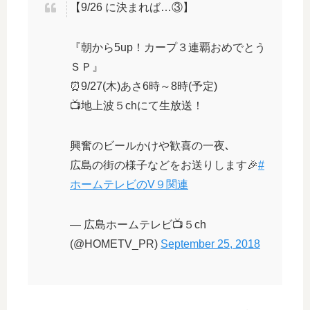
【9/26 に決まれば…③】
『朝から5up！カープ３連覇おめでとう
ＳＰ』
⏰9/27(木)あさ6時～8時(予定)
📺地上波５chにて生放送！
興奮のビールかけや歓喜の一夜､
広島の街の様子などをお送りします🎉
#
ホームテレビのV９関連
— 広島ホームテレビ📺５ch
(@HOMETV_PR)
September 25, 2018