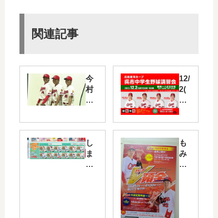
関連記事
今
12/
村
2(
・
土)
大
呉
瀬
市
良
で
・
曽
し
も
一
根
ま
み
岡
・
む
じ
投
河
ら
銀
手
野
か
行
出
・
ら
の
演
韮
敷
「
の
澤
パ
カ