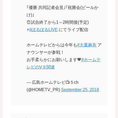
｢優勝 共同記者会見｣｢祝勝会(ビールか
け)｣
⏰試合終了から1～2時間後(予定)
⚡️
#ぽるぽるLIVE
にてライブ配信
ホームテレビからは今年も
#大重麻衣
ア
ナウンサーが参戦！
お手柔らかにお願いします🧡
#ホームテ
レビのV９関連
— 広島ホームテレビ📺５ch
(@HOMETV_PR)
September 25, 2018