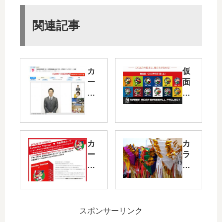
関連記事
カ
仮
ー
面
プ
ラ
OB
イ
で
ダ
RC
ー
C
シ
カ
カ
野
リ
ー
ラ
球
ー
プ
フ
解
ズ
×S
ル
説
と
am
な
者
プ
ant
と
の
ロ
ha
う
スポンサーリンク
天
野
Th
ろ