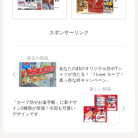
ン
冊
3/1
モ
ラ
「
8
ン
イ
カ
（
セ
ン
ー
土
ン
スポンサーリンク
発
プ
）
タ
売
激
広
ー
に
闘
島
ヒ
「
録
駅
ロ
仮
20
南
シ
想
21
口
マ
あなたの顔のオリジナル坊やTシ
待
」
地
と
ャツが当たる！「I Love カープ！
真っ赤な絆キャンペーン」
合
12
下
カ
室
月
広
ー
」
6
場
プ
が
日
で
の
「カープ坊やお薬手帳」に新デザ
導
（
佐
コ
イン2種類が登場！今回も可愛い
デザインです
入
月
々
ラ
！
）
木
ボ
発
リ
グ
売
ョ
ッ