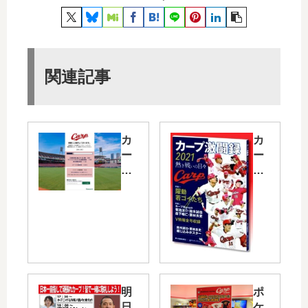
関連記事
カ
カ
ー
ー
プ
プ
の
の
公
今
式
季
戦
を
チ
振
ケ
り
ッ
返
ト
る
明
ポ
オ
一
日
ケ