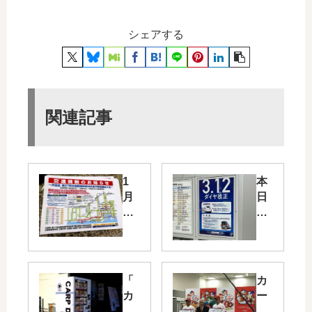
シェアする
関連記事
1
本
月
日
23
3/1
日
2(
（
土)
日
に
）
20
「
カ
に
22
カ
ー
「
年
ー
プ