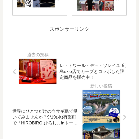
天
春
プ
が
皇
の
鳥
勝
盃
ダ
」
て
第
イ
に
ば
スポンサーリンク
27
ヤ
な
利
回
改
ん
率
ひ
正
と
ア
ろ
実
焼
ッ
し
施
き
プ
ま
！
レ・トワール・デュ・ソレイユ 広
鳥
！
島ekie店でカープとコラボした限
男
最
の
3/1
定商品を販売中！
子
終
自
(木
駅
列
販
)～
伝
車
機
「
」
の
が
〈
開
時
！
ひ
世界にひとつだけのウサギ島で働
催
刻
唐
ろ
いてみませんか？9/19(水)有楽町
！
に
揚
ぎ
で「HIROBIRO.ひろしまinトーキ
当
注
ョー 観光ビジネス編」開催
げ
ん
日
意
や
〉