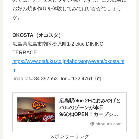
お好み焼き作りを体験してみてはいかがでしょう
か。
OKOSTA（オコスタ）
広島県広島市南区松原町1-2 ekie DINING
TERRACE
https://www.otafuku.co.jp/laboratory/event/okosta.ht
ml
[map lat=”34.397553″ lon=”132.476116″]
広島駅ekie 2Fにおみやげと
バルのゾーンが本日
9/6(木)OPEN！カープショ
ップも新しく
hirogura.com
スポンサーリンク